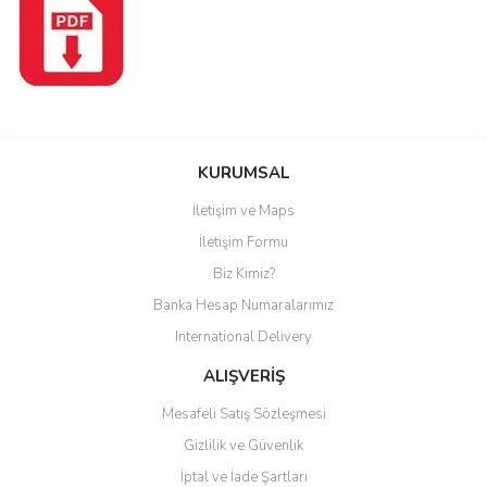
Bu ürüne ilk yorumu siz yapın!
KURUMSAL
İletişim ve Maps
Yorum Yaz
İletişim Formu
Biz Kimiz?
Banka Hesap Numaralarımız
International Delivery
ALIŞVERİŞ
Mesafeli Satış Sözleşmesi
Gizlilik ve Güvenlik
İptal ve İade Şartları