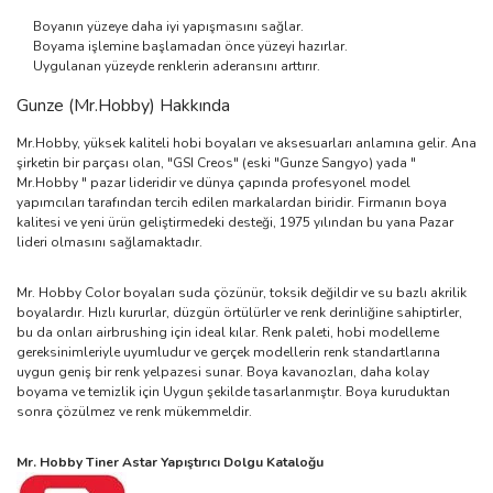
Boyanın yüzeye daha iyi yapışmasını sağlar.
Boyama işlemine başlamadan önce yüzeyi hazırlar.
Uygulanan yüzeyde renklerin aderansını arttırır.
Gunze (Mr.Hobby) Hakkında
Mr.Hobby, yüksek kaliteli hobi boyaları ve aksesuarları anlamına gelir. Ana
şirketin bir parçası olan, "GSI Creos" (eski "Gunze Sangyo) yada "
Mr.Hobby " pazar lideridir ve dünya çapında profesyonel model
yapımcıları tarafından tercih edilen markalardan biridir. Firmanın boya
kalitesi ve yeni ürün geliştirmedeki desteği, 1975 yılından bu yana Pazar
lideri olmasını sağlamaktadır.
Mr. Hobby Color boyaları suda çözünür, toksik değildir ve su bazlı akrilik
boyalardır. Hızlı kururlar, düzgün örtülürler ve renk derinliğine sahiptirler,
bu da onları airbrushing için ideal kılar. Renk paleti, hobi modelleme
gereksinimleriyle uyumludur ve gerçek modellerin renk standartlarına
uygun geniş bir renk yelpazesi sunar. Boya kavanozları, daha kolay
boyama ve temizlik için Uygun şekilde tasarlanmıştır. Boya kuruduktan
sonra çözülmez ve renk mükemmeldir.
Mr. Hobby Tiner Astar Yapıştırıcı Dolgu Kataloğu