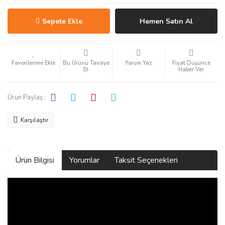
Sepete Ekle
Hemen Satın Al
Bu Ürünü Tavsiye
Yorum Yaz
Fiyat Düşünce
Et
Haber Ver
Ürün Paylaş :
Karşılaştır
Ürün Bilgisi
Yorumlar
Taksit Seçenekleri