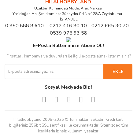
HİLALHOBBYLAND
Uzaktan Kumandalı Model Araç Merkezi
Yenidoğan Mh. Şehitkomiser Günaydın Cd.No:128/A Zeytinburnu -
İSTANBUL
0 850 888 8 610 - 0212 416 80 10 - 0212 665 30 70 -
0539 975 93 58
E-Posta Bültenimize Abone Ol !
Fırsatları, kampanya ve duyuruları ile ilgili e-posta almak ister misiniz?
EKLE
Sosyal Medyada Biz !
Hilalhobbyland 2005-2026 © Tüm hakları saklıdır. Kredi kartı
bilgileriniz 256bit SSL sertifikası ile korunmaktadır. Sitemizdeki tüm
içeriklerin izinsiz kullanımı yasaktır.