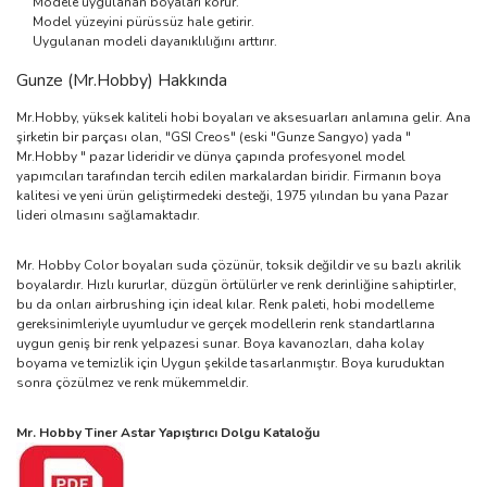
Modele uygulanan boyaları korur.
Model yüzeyini pürüssüz hale getirir.
Uygulanan modeli dayanıklılığını arttırır.
Gunze (Mr.Hobby) Hakkında
Mr.Hobby, yüksek kaliteli hobi boyaları ve aksesuarları anlamına gelir. Ana
şirketin bir parçası olan, "GSI Creos" (eski "Gunze Sangyo) yada "
Mr.Hobby " pazar lideridir ve dünya çapında profesyonel model
yapımcıları tarafından tercih edilen markalardan biridir. Firmanın boya
kalitesi ve yeni ürün geliştirmedeki desteği, 1975 yılından bu yana Pazar
lideri olmasını sağlamaktadır.
Mr. Hobby Color boyaları suda çözünür, toksik değildir ve su bazlı akrilik
boyalardır. Hızlı kururlar, düzgün örtülürler ve renk derinliğine sahiptirler,
bu da onları airbrushing için ideal kılar. Renk paleti, hobi modelleme
gereksinimleriyle uyumludur ve gerçek modellerin renk standartlarına
uygun geniş bir renk yelpazesi sunar. Boya kavanozları, daha kolay
boyama ve temizlik için Uygun şekilde tasarlanmıştır. Boya kuruduktan
sonra çözülmez ve renk mükemmeldir.
Mr. Hobby Tiner Astar Yapıştırıcı Dolgu Kataloğu