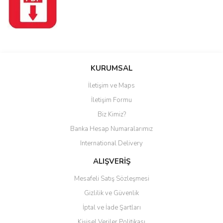
Bu ürüne ilk yorumu siz yapın!
KURUMSAL
İletişim ve Maps
Yorum Yaz
İletişim Formu
Biz Kimiz?
Banka Hesap Numaralarımız
International Delivery
ALIŞVERİŞ
Mesafeli Satış Sözleşmesi
Gizlilik ve Güvenlik
İptal ve İade Şartları
Kişisel Veriler Politikası