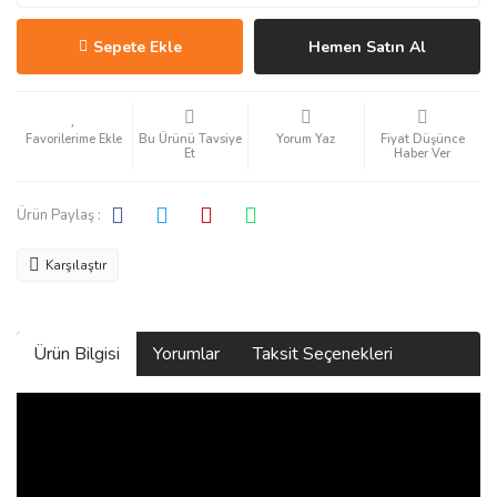
Sepete Ekle
Hemen Satın Al
Bu Ürünü Tavsiye
Yorum Yaz
Fiyat Düşünce
Et
Haber Ver
Ürün Paylaş :
Karşılaştır
Ürün Bilgisi
Yorumlar
Taksit Seçenekleri