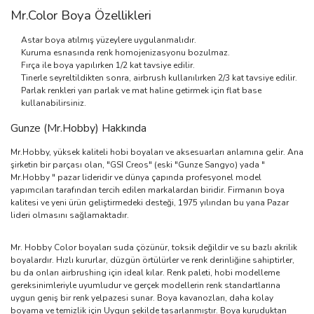
Mr.Color Boya Özellikleri
Astar boya atılmış yüzeylere uygulanmalıdır.
Kuruma esnasında renk homojenizasyonu bozulmaz.
Fırça ile boya yapılırken 1/2 kat tavsiye edilir.
Tinerle seyreltildikten sonra, airbrush kullanılırken 2/3 kat tavsiye edilir.
Parlak renkleri yarı parlak ve mat haline getirmek için flat base
kullanabilirsiniz.
Gunze (Mr.Hobby) Hakkında
Mr.Hobby, yüksek kaliteli hobi boyaları ve aksesuarları anlamına gelir. Ana
şirketin bir parçası olan, "GSI Creos" (eski "Gunze Sangyo) yada "
Mr.Hobby " pazar lideridir ve dünya çapında profesyonel model
yapımcıları tarafından tercih edilen markalardan biridir. Firmanın boya
kalitesi ve yeni ürün geliştirmedeki desteği, 1975 yılından bu yana Pazar
lideri olmasını sağlamaktadır.
Mr. Hobby Color boyaları suda çözünür, toksik değildir ve su bazlı akrilik
boyalardır. Hızlı kururlar, düzgün örtülürler ve renk derinliğine sahiptirler,
bu da onları airbrushing için ideal kılar. Renk paleti, hobi modelleme
gereksinimleriyle uyumludur ve gerçek modellerin renk standartlarına
uygun geniş bir renk yelpazesi sunar. Boya kavanozları, daha kolay
boyama ve temizlik için Uygun şekilde tasarlanmıştır. Boya kuruduktan