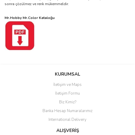
sonra çözülmez ve renk mükemmeldir.
Mr.Hobby Mr.Color Kataloğu
Bu ürüne ilk yorumu siz yapın!
KURUMSAL
İletişim ve Maps
Yorum Yaz
İletişim Formu
Biz Kimiz?
Banka Hesap Numaralarımız
International Delivery
ALIŞVERİŞ