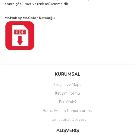
sonra çözülmez ve renk mükemmeldir.
Mr.Hobby Mr.Color Kataloğu
Bu ürüne ilk yorumu siz yapın!
KURUMSAL
İletişim ve Maps
Yorum Yaz
İletişim Formu
Biz Kimiz?
Banka Hesap Numaralarımız
International Delivery
ALIŞVERİŞ