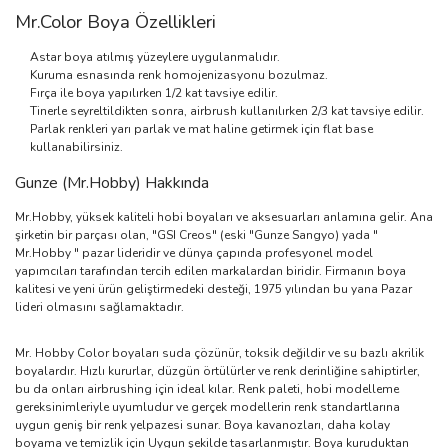
Mr.Color Boya Özellikleri
Astar boya atılmış yüzeylere uygulanmalıdır.
Kuruma esnasında renk homojenizasyonu bozulmaz.
Fırça ile boya yapılırken 1/2 kat tavsiye edilir.
Tinerle seyreltildikten sonra, airbrush kullanılırken 2/3 kat tavsiye edilir.
Parlak renkleri yarı parlak ve mat haline getirmek için flat base
kullanabilirsiniz.
Gunze (Mr.Hobby) Hakkında
Mr.Hobby, yüksek kaliteli hobi boyaları ve aksesuarları anlamına gelir. Ana
şirketin bir parçası olan, "GSI Creos" (eski "Gunze Sangyo) yada "
Mr.Hobby " pazar lideridir ve dünya çapında profesyonel model
yapımcıları tarafından tercih edilen markalardan biridir. Firmanın boya
kalitesi ve yeni ürün geliştirmedeki desteği, 1975 yılından bu yana Pazar
lideri olmasını sağlamaktadır.
Mr. Hobby Color boyaları suda çözünür, toksik değildir ve su bazlı akrilik
boyalardır. Hızlı kururlar, düzgün örtülürler ve renk derinliğine sahiptirler,
bu da onları airbrushing için ideal kılar. Renk paleti, hobi modelleme
gereksinimleriyle uyumludur ve gerçek modellerin renk standartlarına
uygun geniş bir renk yelpazesi sunar. Boya kavanozları, daha kolay
boyama ve temizlik için Uygun şekilde tasarlanmıştır. Boya kuruduktan