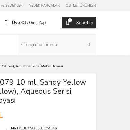
ve YEDEKLERİ
YEDEK PARÇALAR
OUTLET ÜRÜNLER
Üye Ol
Giriş Yap
Sepetim
/
 Yellow), Aqueous Serisi Maket Boyası
079 10 ml. Sandy Yellow
llow), Aqueous Serisi
oyası
L
MR.HOBBY SERİSİ BOYALAR