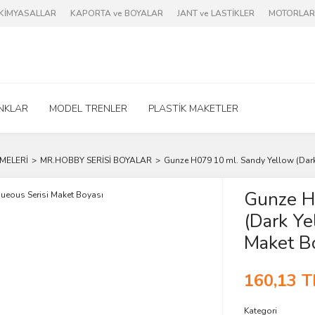
e KİMYASALLAR
KAPORTA ve BOYALAR
JANT ve LASTİKLER
MOTORLAR 
NKLAR
MODEL TRENLER
PLASTİK MAKETLER
MELERİ
MR.HOBBY SERİSİ BOYALAR
Gunze H079 10 ml. Sandy Yellow (Dark
Gunze H
(Dark Ye
Maket B
160,13 T
Kategori