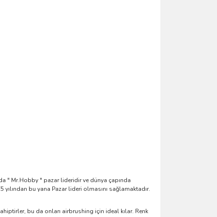
ada " Mr.Hobby " pazar lideridir ve dünya çapında
75 yılından bu yana Pazar lideri olmasını sağlamaktadır.
hiptirler, bu da onları airbrushing için ideal kılar. Renk