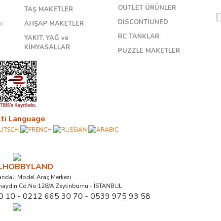
OUTLET ÜRÜNLER
TAŞ MAKETLER
DISCONTIUNED
bi
AHŞAP MAKETLER
RC TANKLAR
YAKIT, YAĞ ve
KİMYASALLAR
PUZZLE MAKETLER
ti Language
ALHOBBYLAND
ndalı Model Araç Merkezi
naydın Cd.No:128/A Zeytinburnu - İSTANBUL
0 10 - 0212 665 30 70 - 0539 975 93 58