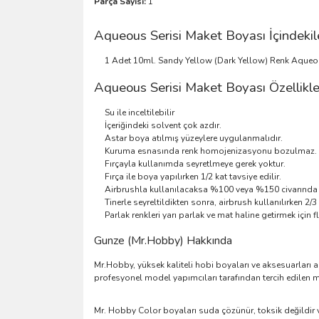
Parça Sayısı:
1
Aqueous Serisi Maket Boyası İçindekil
1 Adet 10ml. Sandy Yellow (Dark Yellow) Renk Aqueo
Aqueous Serisi Maket Boyası Özellikle
Su ile inceltilebilir
İçeriğindeki solvent çok azdır.
Astar boya atılmış yüzeylere uygulanmalıdır.
Kuruma esnasında renk homojenizasyonu bozulmaz.
Fırçayla kullanımda seyretlmeye gerek yoktur.
Fırça ile boya yapılırken 1/2 kat tavsiye edilir.
Airbrushla kullanılacaksa %100 veya %150 civarında s
Tinerle seyreltildikten sonra, airbrush kullanılırken 2/3 
Parlak renkleri yarı parlak ve mat haline getirmek için f
Gunze (Mr.Hobby) Hakkında
Mr.Hobby, yüksek kaliteli hobi boyaları ve aksesuarları 
profesyonel model yapımcıları tarafından tercih edilen ma
Mr. Hobby Color boyaları suda çözünür, toksik değildir ve s