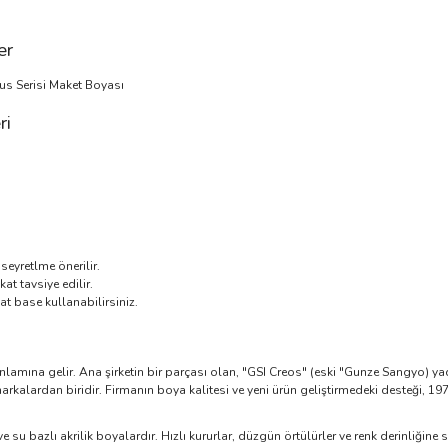
er
us Serisi Maket Boyası
ri
eyretlme önerilir.
kat tavsiye edilir.
lat base kullanabilirsiniz.
anlamına gelir. Ana şirketin bir parçası olan, "GSI Creos" (eski "Gunze Sangyo) y
rkalardan biridir. Firmanın boya kalitesi ve yeni ürün geliştirmedeki desteği, 19
u bazlı akrilik boyalardır. Hızlı kururlar, düzgün örtülürler ve renk derinliğine sa