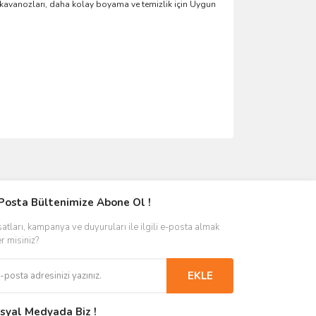
 kavanozları, daha kolay boyama ve temizlik için Uygun
Posta Bültenimize Abone Ol !
satları, kampanya ve duyuruları ile ilgili e-posta almak
er misiniz?
EKLE
syal Medyada Biz !