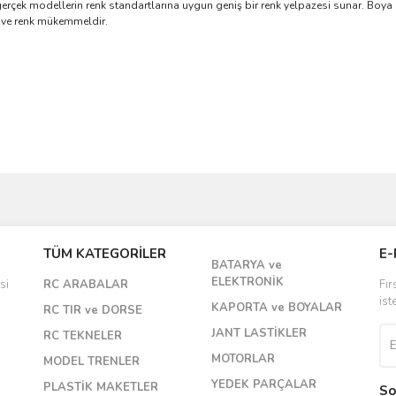
erçek modellerin renk standartlarına uygun geniş bir renk yelpazesi sunar. Boya
 ve renk mükemmeldir.
Bu ürüne ilk yorumu siz yapın!
TÜM KATEGORİLER
E-
BATARYA ve
Yorum Yaz
ELEKTRONİK
si
RC ARABALAR
Fır
ist
KAPORTA ve BOYALAR
RC TIR ve DORSE
JANT LASTİKLER
RC TEKNELER
MOTORLAR
MODEL TRENLER
YEDEK PARÇALAR
PLASTİK MAKETLER
So