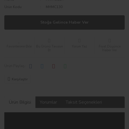
Ürün Kodu
MHMC130
Stoğa Gelince Haber Ver
Bu Ürünü Tavsiye
Yorum Yaz
Fiyat Düşünce
Et
Haber Ver
Ürün Paylaş :
Karşılaştır
Ürün Bilgisi
Yorumlar
Taksit Seçenekleri