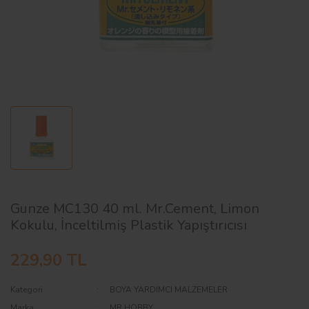
AĞAÇ ve ÇALILAR
YÜZEY KAPLAMA MALZEMELERİ
ELEKTRONİK EKİPMAN ve YEDEK
PARÇALAR
TEKNİK KİTAP ve KATALOGLAR
Gunze MC130 40 ml. Mr.Cement, Limon
Kokulu, İnceltilmiş Plastik Yapıştırıcısı
229,90 TL
Kategori
BOYA YARDIMCI MALZEMELER
Marka
MR.HOBBY