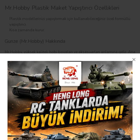
Mr.Hobby Plastik Maket Yapıştırıcı Özellikleri
Plastik modellerinizi yapıştırmak için kullanabileceğiniz özel formüllü
yapıştırıcı.
Kısa zamanda kurur.
Gunze (Mr.Hobby) Hakkında
Mr.Hobby, yüksek kaliteli hobi boyaları ve aksesuarları anlamına gelir. Ana
şirketin bir parçası olan, "GSI Creos" (eski "Gunze Sangyo) yada "
Mr.Hobby " pazar lideridir ve dünya çapında profesyonel model
yapımcıları tarafından tercih edilen markalardan biridir. Firmanın boya
kalitesi ve yeni ürün geliştirmedeki desteği, 1975 yılından bu yana Pazar
lideri olmasını sağlamaktadır.
Mr. Hobby boya yardımcı malzemeleri ve el aletleri modelcilerin işlerini
kolaylaştırmakla kalmıyor aynı zamanda modellerin daha kaliteli olmasını
sağlıyor. Modellerin ince işçiliğinde kullanılan malzemeler, profesyonel
modecilerin yardımıyla hazırlandı. Sizlerde yüzlerce yardımcılardan en az
bir tanesini kullanmaya başlayın daha sonra vezgeçemeceksiniz.
Mr Hobby Tiner Astar Yapıştırıcı Dolgu Kataloğu