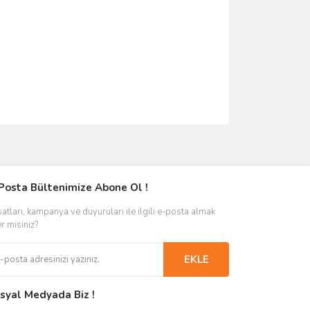
Posta Bültenimize Abone Ol !
satları, kampanya ve duyuruları ile ilgili e-posta almak
er misiniz?
EKLE
syal Medyada Biz !