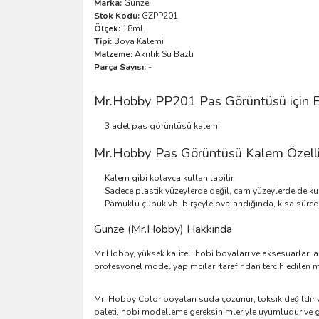
Marka:
Gunze
Stok Kodu:
GZPP201
Ölçek:
18ml.
Tipi:
Boya Kalemi
Malzeme:
Akrilik Su Bazlı
Parça Sayısı:
-
Mr.Hobby PP201 Pas Görüntüsü için Es
3 adet pas görüntüsü kalemi
Mr.Hobby Pas Görüntüsü Kalem Özelli
Kalem gibi kolayca kullanılabilir
Sadece plastik yüzeylerde değil, cam yüzeylerde de kull
Pamuklu çubuk vb. birşeyle ovalandığında, kısa süred
Gunze (Mr.Hobby) Hakkında
Mr.Hobby, yüksek kaliteli hobi boyaları ve aksesuarları 
profesyonel model yapımcıları tarafından tercih edilen ma
Mr. Hobby Color boyaları suda çözünür, toksik değildir ve s
paleti, hobi modelleme gereksinimleriyle uyumludur ve g