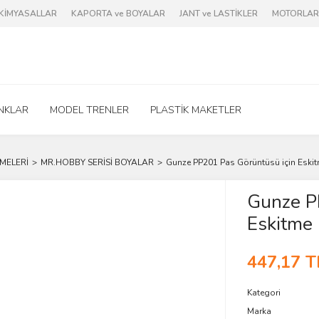
e KİMYASALLAR
KAPORTA ve BOYALAR
JANT ve LASTİKLER
MOTORLAR 
NKLAR
MODEL TRENLER
PLASTİK MAKETLER
MELERİ
MR.HOBBY SERİSİ BOYALAR
Gunze PP201 Pas Görüntüsü için Eski
Gunze P
Eskitme
447,17 T
Kategori
Marka