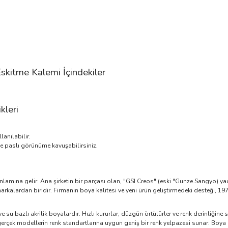
kitme Kalemi İçindekiler
kleri
anılabilir.
e paslı görünüme kavuşabilirsiniz.
anlamına gelir. Ana şirketin bir parçası olan, "GSI Creos" (eski "Gunze Sangyo) y
rkalardan biridir. Firmanın boya kalitesi ve yeni ürün geliştirmedeki desteği, 19
u bazlı akrilik boyalardır. Hızlı kururlar, düzgün örtülürler ve renk derinliğine sa
erçek modellerin renk standartlarına uygun geniş bir renk yelpazesi sunar. Boya