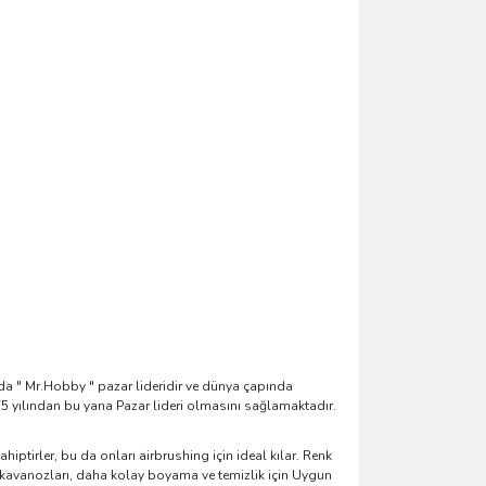
ada " Mr.Hobby " pazar lideridir ve dünya çapında
75 yılından bu yana Pazar lideri olmasını sağlamaktadır.
hiptirler, bu da onları airbrushing için ideal kılar. Renk
 kavanozları, daha kolay boyama ve temizlik için Uygun