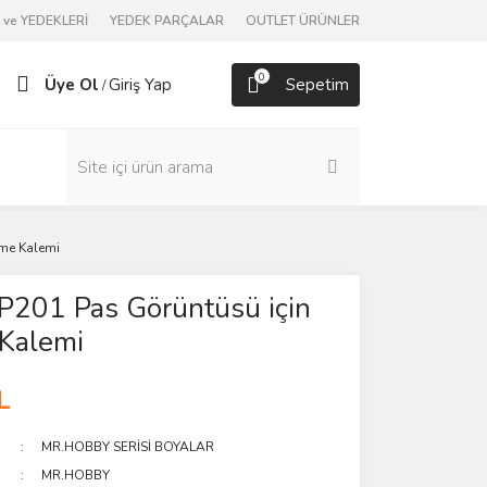
ve YEDEKLERİ
YEDEK PARÇALAR
OUTLET ÜRÜNLER
0
Üye Ol
Giriş Yap
Sepetim
/
tme Kalemi
P201 Pas Görüntüsü için
 Kalemi
L
MR.HOBBY SERİSİ BOYALAR
MR.HOBBY