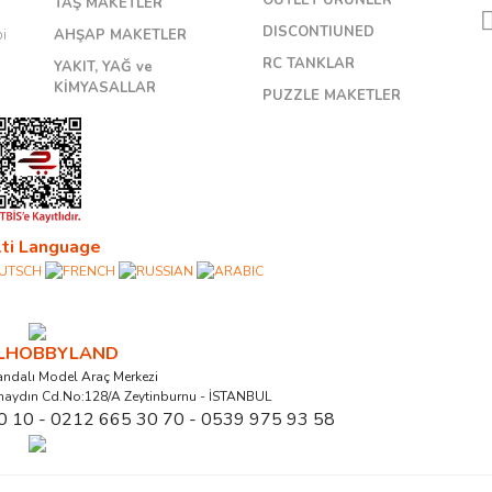
TAŞ MAKETLER
DISCONTIUNED
bi
AHŞAP MAKETLER
RC TANKLAR
YAKIT, YAĞ ve
KİMYASALLAR
PUZZLE MAKETLER
ti Language
ALHOBBYLAND
ndalı Model Araç Merkezi
naydın Cd.No:128/A Zeytinburnu - İSTANBUL
0 10 - 0212 665 30 70 - 0539 975 93 58