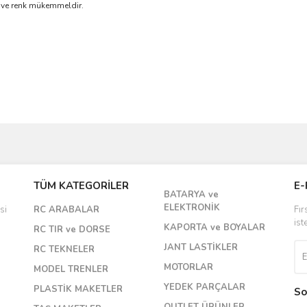
 ve renk mükemmeldir.
Bu ürüne ilk yorumu siz yapın!
TÜM KATEGORİLER
E-
BATARYA ve
Yorum Yaz
ELEKTRONİK
si
RC ARABALAR
Fır
ist
KAPORTA ve BOYALAR
RC TIR ve DORSE
JANT LASTİKLER
RC TEKNELER
MOTORLAR
MODEL TRENLER
YEDEK PARÇALAR
PLASTİK MAKETLER
So
OUTLET ÜRÜNLER