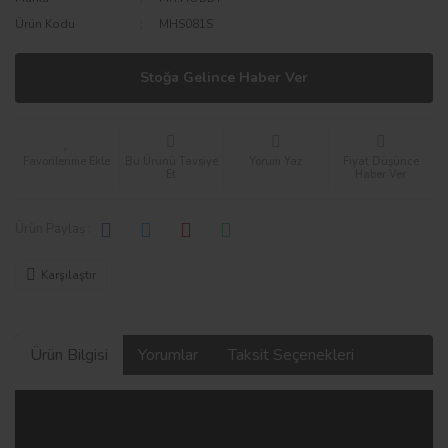
Ürün Kodu
MHS081S
Stoğa Gelince Haber Ver
Bu Ürünü Tavsiye
Yorum Yaz
Fiyat Düşünce
Et
Haber Ver
Ürün Paylaş :
Karşılaştır
Ürün Bilgisi
Yorumlar
Taksit Seçenekleri