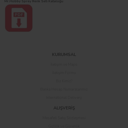
Mr.Hobby Sprey Renk Seti Kataloğu
Bu ürüne ilk yorumu siz yapın!
KURUMSAL
İletişim ve Maps
Yorum Yaz
İletişim Formu
Biz Kimiz?
Banka Hesap Numaralarımız
International Delivery
ALIŞVERİŞ
Mesafeli Satış Sözleşmesi
Gizlilik ve Güvenlik