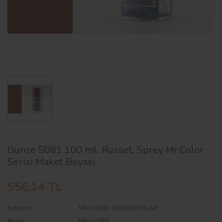
AĞAÇ ve ÇALILAR
YÜZEY KAPLAMA MALZEMELERİ
ELEKTRONİK EKİPMAN ve YEDEK
PARÇALAR
TEKNİK KİTAP ve KATALOGLAR
Gunze S081 100 ml. Russet, Sprey Mr.Color
Serisi Maket Boyası
556,14 TL
Kategori
MR.HOBBY SERİSİ BOYALAR
Marka
MR.HOBBY