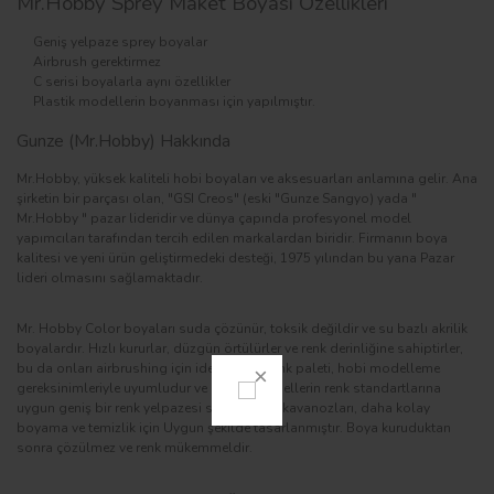
Mr.Hobby Sprey Maket Boyası Özellikleri
Geniş yelpaze sprey boyalar
Airbrush gerektirmez
C serisi boyalarla aynı özellikler
Plastik modellerin boyanması için yapılmıştır.
Gunze (Mr.Hobby) Hakkında
Mr.Hobby, yüksek kaliteli hobi boyaları ve aksesuarları anlamına gelir. Ana
şirketin bir parçası olan, "GSI Creos" (eski "Gunze Sangyo) yada "
Mr.Hobby " pazar lideridir ve dünya çapında profesyonel model
yapımcıları tarafından tercih edilen markalardan biridir. Firmanın boya
kalitesi ve yeni ürün geliştirmedeki desteği, 1975 yılından bu yana Pazar
lideri olmasını sağlamaktadır.
Mr. Hobby Color boyaları suda çözünür, toksik değildir ve su bazlı akrilik
boyalardır. Hızlı kururlar, düzgün örtülürler ve renk derinliğine sahiptirler,
bu da onları airbrushing için ideal kılar. Renk paleti, hobi modelleme
gereksinimleriyle uyumludur ve gerçek modellerin renk standartlarına
uygun geniş bir renk yelpazesi sunar. Boya kavanozları, daha kolay
boyama ve temizlik için Uygun şekilde tasarlanmıştır. Boya kuruduktan
sonra çözülmez ve renk mükemmeldir.