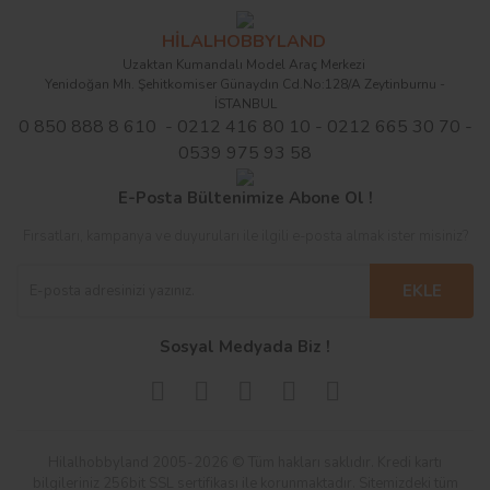
HİLALHOBBYLAND
Uzaktan Kumandalı Model Araç Merkezi
Yenidoğan Mh. Şehitkomiser Günaydın Cd.No:128/A Zeytinburnu -
İSTANBUL
0 850 888 8 610 - 0212 416 80 10 - 0212 665 30 70 -
0539 975 93 58
E-Posta Bültenimize Abone Ol !
Fırsatları, kampanya ve duyuruları ile ilgili e-posta almak ister misiniz?
EKLE
Sosyal Medyada Biz !
Hilalhobbyland 2005-2026 © Tüm hakları saklıdır. Kredi kartı
bilgileriniz 256bit SSL sertifikası ile korunmaktadır. Sitemizdeki tüm