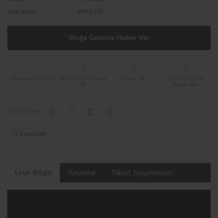
Ürün Kodu
MHS110S
Stoğa Gelince Haber Ver
Bu Ürünü Tavsiye
Yorum Yaz
Fiyat Düşünce
Et
Haber Ver
Ürün Paylaş :
Karşılaştır
Ürün Bilgisi
Yorumlar
Taksit Seçenekleri