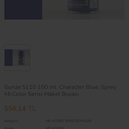
AĞAÇ ve ÇALILAR
YÜZEY KAPLAMA MALZEMELERİ
ELEKTRONİK EKİPMAN ve YEDEK
PARÇALAR
TEKNİK KİTAP ve KATALOGLAR
Gunze S110 100 ml. Character Blue, Sprey
Mr.Color Serisi Maket Boyası
556,14 TL
Kategori
MR.HOBBY SERİSİ BOYALAR
Marka
MR.HOBBY