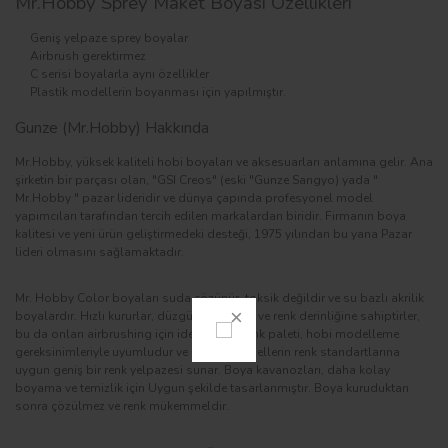
Mr.Hobby Sprey Maket Boyası Özellikleri
Geniş yelpaze sprey boyalar
Airbrush gerektirmez
C serisi boyalarla aynı özellikler
Plastik modellerin boyanması için yapılmıştır.
Gunze (Mr.Hobby) Hakkında
Mr.Hobby, yüksek kaliteli hobi boyaları ve aksesuarları anlamına gelir. Ana
şirketin bir parçası olan, "GSI Creos" (eski "Gunze Sangyo) yada "
Mr.Hobby " pazar lideridir ve dünya çapında profesyonel model
yapımcıları tarafından tercih edilen markalardan biridir. Firmanın boya
kalitesi ve yeni ürün geliştirmedeki desteği, 1975 yılından bu yana Pazar
lideri olmasını sağlamaktadır.
Mr. Hobby Color boyaları suda çözünür, toksik değildir ve su bazlı akrilik
boyalardır. Hızlı kururlar, düzgün örtülürler ve renk derinliğine sahiptirler,
bu da onları airbrushing için ideal kılar. Renk paleti, hobi modelleme
gereksinimleriyle uyumludur ve gerçek modellerin renk standartlarına
uygun geniş bir renk yelpazesi sunar. Boya kavanozları, daha kolay
boyama ve temizlik için Uygun şekilde tasarlanmıştır. Boya kuruduktan
sonra çözülmez ve renk mükemmeldir.