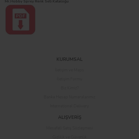
Mr.Hobby Sprey Renk Seti Kataloğu
Bu ürüne ilk yorumu siz yapın!
KURUMSAL
İletişim ve Maps
Yorum Yaz
İletişim Formu
Biz Kimiz?
Banka Hesap Numaralarımız
International Delivery
ALIŞVERİŞ
Mesafeli Satış Sözleşmesi
Gizlilik ve Güvenlik