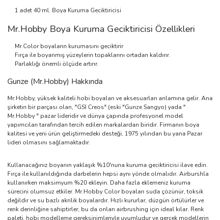
1 adet 40 ml. Boya Kuruma Geciktiricisi
Mr.Hobby Boya Kuruma Geciktiricisi Özellikleri
Mr.Color boyaların kurumasını geciktirir
Fırça ile boyanmış yüzeylerin topaklarını ortadan kaldırır.
Parlaklığı önemli ölçüde artırır.
Gunze (Mr.Hobby) Hakkında
Mr.Hobby, yüksek kaliteli hobi boyaları ve aksesuarları anlamına gelir. Ana
şirketin bir parçası olan, "GSI Creos" (eski "Gunze Sangyo) yada "
Mr.Hobby " pazar lideridir ve dünya çapında profesyonel model
yapımcıları tarafından tercih edilen markalardan biridir. Firmanın boya
kalitesi ve yeni ürün geliştirmedeki desteği, 1975 yılından bu yana Pazar
lideri olmasını sağlamaktadır.
Kullanacağınız boyanın yaklaşık %10'nuna kuruma geciktiricisi ilave edin.
Fırça ile kullanıldığında darbelerin hepsi aynı yönde olmalıdır. Airburshla
kullanırken maksimyum %20 ekleyin. Daha fazla eklemeniz kuruma
sürecini olumsuz etkiler. Mr.Hobby Color boyaları suda çözünür, toksik
değildir ve su bazlı akrilik boyalardır. Hızlı kururlar, düzgün örtülürler ve
renk derinliğine sahiptirler, bu da onları airbrushing için ideal kılar. Renk
paleti, hobi modelleme gereksinimleriyle uyumludur ve gerçek modellerin