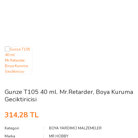
AĞAÇ ve ÇALILAR
YÜZEY KAPLAMA MALZEMELERİ
ELEKTRONİK EKİPMAN ve YEDEK
PARÇALAR
TEKNİK KİTAP ve KATALOGLAR
Gunze T105 40 ml. Mr.Retarder, Boya Kuruma
Geciktiricisi
314,28 TL
Kategori
BOYA YARDIMCI MALZEMELER
Marka
MR.HOBBY