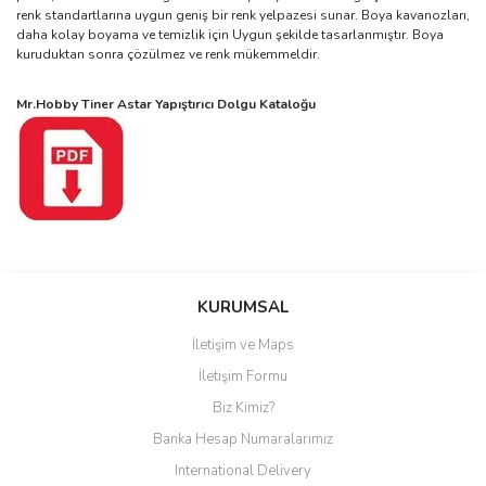
renk standartlarına uygun geniş bir renk yelpazesi sunar. Boya kavanozları,
daha kolay boyama ve temizlik için Uygun şekilde tasarlanmıştır. Boya
kuruduktan sonra çözülmez ve renk mükemmeldir.
Mr.Hobby Tiner Astar Yapıştırıcı Dolgu Kataloğu
Bu ürüne ilk yorumu siz yapın!
KURUMSAL
İletişim ve Maps
Yorum Yaz
İletişim Formu
Biz Kimiz?
Banka Hesap Numaralarımız
International Delivery