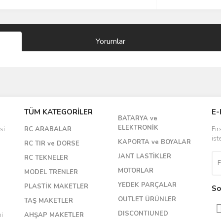
Yorumlar
Bu ürüne ilk yorumu siz yapın!
TÜM KATEGORİLER
E-
BATARYA ve
Yorum Yaz
ELEKTRONİK
si
RC ARABALAR
Fır
ist
KAPORTA ve BOYALAR
RC TIR ve DORSE
JANT LASTİKLER
RC TEKNELER
MOTORLAR
MODEL TRENLER
YEDEK PARÇALAR
PLASTİK MAKETLER
So
OUTLET ÜRÜNLER
TAŞ MAKETLER
DISCONTIUNED
bi
AHŞAP MAKETLER