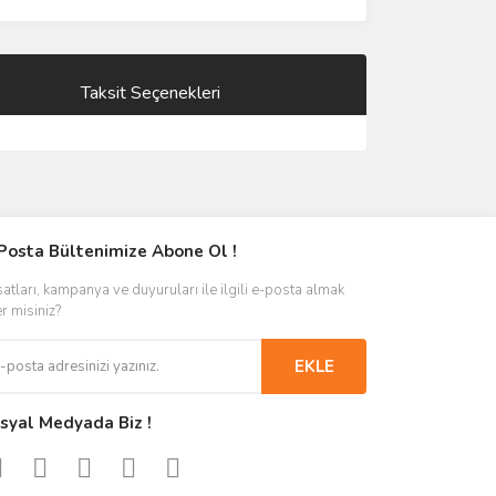
Taksit Seçenekleri
Posta Bültenimize Abone Ol !
satları, kampanya ve duyuruları ile ilgili e-posta almak
er misiniz?
EKLE
syal Medyada Biz !