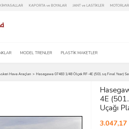
e KİMYASALLAR
KAPORTA ve BOYALAR
JANT ve LASTİKLER
MOTORLAR 
NKLAR
MODEL TRENLER
PLASTİK MAKETLER
skeri Hava Araçları
Hasegawa 07483 1/48 Ölçek RF-4E (501.sq Final Year) Sav
Hasegaw
4E (501.
Uçağı Pl
3.047,17