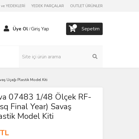
ve YEDEKLERİ
YEDEK PARÇALAR
OUTLET ÜRÜNLER
Üye Ol
Giriş Yap
Sepetim
/
aş Uçağı Plastik Model Kiti
a 07483 1/48 Ölçek RF-
sq Final Year) Savaş
astik Model Kiti
 TL