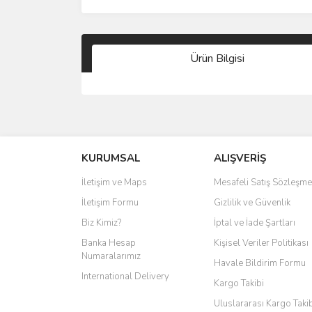
Ürün Bilgisi
KURUMSAL
ALIŞVERİŞ
İletişim ve Maps
Mesafeli Satış Sözleşme
İletişim Formu
Gizlilik ve Güvenlik
Biz Kimiz?
İptal ve İade Şartları
Banka Hesap
Kişisel Veriler Politikası
Numaralarımız
Havale Bildirim Formu
International Delivery
Kargo Takibi
Uluslararası Kargo Taki