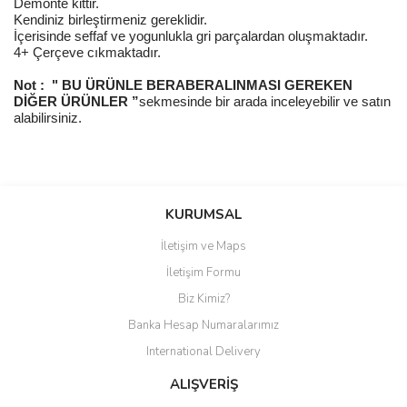
Demonte kittir.
Kendiniz birleştirmeniz gereklidir.
İçerisinde seffaf ve yogunlukla gri parçalardan oluşmaktadır.
4+ Çerçeve cıkmaktadır.
Not :
" BU ÜRÜNLE BERABERALINMASI GEREKEN
DİĞER ÜRÜNLER ”
sekmesinde bir arada inceleyebilir ve satın
alabilirsiniz.
Bu ürüne ilk yorumu siz yapın!
KURUMSAL
İletişim ve Maps
Yorum Yaz
İletişim Formu
Biz Kimiz?
Banka Hesap Numaralarımız
International Delivery
ALIŞVERİŞ