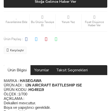
Stoğa Gelince Haber Ver
Bu Ürünü Tavsiye
Yorum Yaz
Fiyat Düşünce
Et
Haber Ver
Ürün Paylaş :
Karşılaştır
Ürün Bilgisi
Yorumlar
Taksit Seçenekleri
MARKA :
HASEGAWA
ÜRÜN ADI :
IJN AIRCRAFT BATTLESHIP ISE
ÜRÜN KODU :
HG49119
ÖLÇEK :1/700
AÇIKLAMA :
Dekalleri mevcuttur.
Boya ve yapıştırıcı gereklidir.