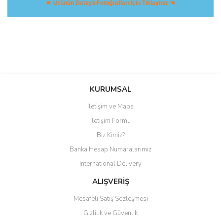
☛ Ürünün Detaylı Fotoğrafları İçin Tıklayınız ☚
Bu ürüne ilk yorumu siz yapın!
KURUMSAL
Yorum Yaz
İletişim ve Maps
İletişim Formu
Biz Kimiz?
Banka Hesap Numaralarımız
International Delivery
ALIŞVERİŞ
Mesafeli Satış Sözleşmesi
Gizlilik ve Güvenlik