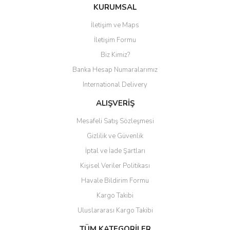
Bu ürüne ilk yorumu siz yapın!
KURUMSAL
İletişim ve Maps
Yorum Yaz
İletişim Formu
Biz Kimiz?
Banka Hesap Numaralarımız
International Delivery
ALIŞVERİŞ
Mesafeli Satış Sözleşmesi
Gizlilik ve Güvenlik
İptal ve İade Şartları
Kişisel Veriler Politikası
Havale Bildirim Formu
Kargo Takibi
Uluslararası Kargo Takibi
TÜM KATEGORİLER