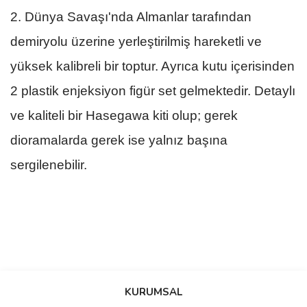
2. Dünya Savaşı'nda Almanlar tarafından
demiryolu üzerine yerleştirilmiş hareketli ve
yüksek kalibreli bir toptur. Ayrıca kutu içerisinden
2 plastik enjeksiyon figür set gelmektedir. Detaylı
ve kaliteli bir Hasegawa kiti olup; gerek
dioramalarda gerek ise yalnız başına
sergilenebilir.
Bu ürüne ilk yorumu siz yapın!
KURUMSAL