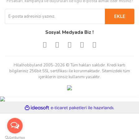
Fırsatları, kampanya ve duyuruları ile ilgili e-posta almak ister misiniz?
EKLE
Sosyal Medyada Biz !
Hilalhobbyland 2005-2026 © Tüm hakları saklıdır. Kredi kartı
bilgileriniz 256bit SSL sertifikası ile korunmaktadır. Sitemizdeki tüm
içeriklerin izinsiz kullanımı yasaktır.
ile
ideasoft
e-
hazırlandı.
ticaret
paketleri