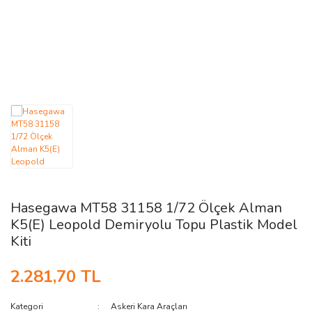
AĞAÇ ve ÇALILAR
YÜZEY KAPLAMA MALZEMELERİ
ELEKTRONİK EKİPMAN ve YEDEK
PARÇALAR
TEKNİK KİTAP ve KATALOGLAR
Hasegawa MT58 31158 1/72 Ölçek Alman
K5(E) Leopold Demiryolu Topu Plastik Model
Kiti
2.281,70 TL
Kategori
Askeri Kara Araçları