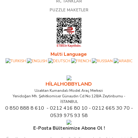
RC TANKLAR
PUZZLE MAKETLER
Multi Language
HİLALHOBBYLAND
Uzaktan Kumandalı Model Araç Merkezi
Yenidoğan Mh. Şehitkomiser Günaydın Cd.No:128/A Zeytinburnu -
İSTANBUL
0 850 888 8 610 - 0212 416 80 10 - 0212 665 30 70 -
0539 975 93 58
E-Posta Bültenimize Abone Ol !