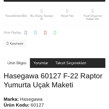
Bu Ürünü Tavsiye
Yorum Yaz
Fiyat Düşünce
Et
Haber Ver
Ürün Paylaş :
Karşılaştır
Ürün Bilgisi
Yorumlar
Taksit Seçenekleri
Hasegawa 60127 F-22 Raptor
Yumurta Uçak Maketi
Marka:
Hasegawa
Ürün Kodu:
60127