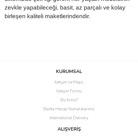
zevkle yapabileceği, basit, az parçalı ve kolay
birleşen kaliteli maketlerindendir.
Bu ürüne ilk yorumu siz yapın!
KURUMSAL
İletişim ve Maps
Yorum Yaz
İletişim Formu
Biz Kimiz?
Banka Hesap Numaralarımız
International Delivery
ALIŞVERİŞ