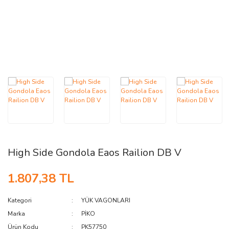
AĞAÇ ve ÇALILAR
YÜZEY KAPLAMA MALZEMELERİ
ELEKTRONİK EKİPMAN ve YEDEK
PARÇALAR
TEKNİK KİTAP ve KATALOGLAR
High Side Gondola Eaos Railion DB V
1.807,38 TL
Kategori
YÜK VAGONLARI
Marka
PİKO
Ürün Kodu
PK57750