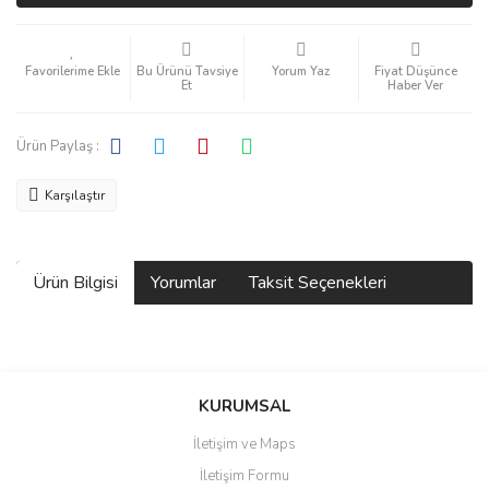
Bu Ürünü Tavsiye
Yorum Yaz
Fiyat Düşünce
Et
Haber Ver
Ürün Paylaş :
Karşılaştır
Ürün Bilgisi
Yorumlar
Taksit Seçenekleri
Bu ürüne ilk yorumu siz yapın!
KURUMSAL
İletişim ve Maps
Yorum Yaz
İletişim Formu