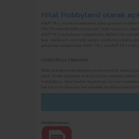
Hilal Hobbyland olarak açı
AAVP 7A 1, önceki modellerden daha güvenilir ve daha fa
CAL 50 makineli tüfek monte eder. Silah istasyonu, nişan
AAVP 7A 1'de bulunan iyileştirmeler, etkileyici bir yüks
taşır. Aplike zırh, otomatik yangın söndürme sistemi, pr
geliştirilen iyileştirmeler, AAVC 7A 1 ve AAVR 7A 1'e de u
HobbyBoss Hakkında
Statik plastik model kitlerinin profesyonel bir üreticisi 
geldi. Sürekli gelişmek ve en iyi ürünleri yapmak şirketin
HobbyBoss, Yatai Electric Appliances Co.'nun markaların
katı tutum ile dünyanın her yerindeki modelleyicilere hizm
Montaj Kılavuzu