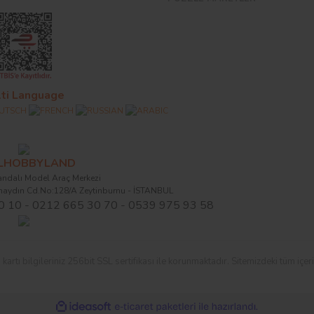
ti Language
ALHOBBYLAND
ndalı Model Araç Merkezi
naydın Cd.No:128/A Zeytinburnu - İSTANBUL
0 10 - 0212 665 30 70 - 0539 975 93 58
ı bilgileriniz 256bit SSL sertifikası ile korunmaktadır. Sitemizdeki tüm içerikl
ile
ideasoft
e-