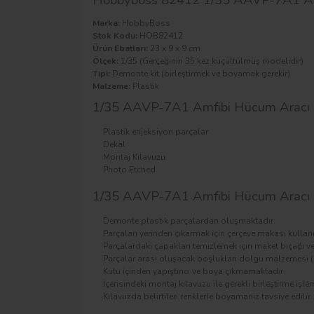
Marka:
HobbyBoss
Stok Kodu:
HOB82412
Ürün Ebatları:
23 x 9 x 9 cm.
Ölçek:
1/35 (Gerçeğinin 35 kez küçültülmüş modelidir)
Tipi:
Demonte kit (birleştirmek ve boyamak gerekir)
Malzeme:
Plastik
1/35 AAVP-7A1 Amfibi Hücum Aracı Ma
Plastik enjeksiyon parçalar
Dekal
Montaj Kılavuzu.
Photo Etched
1/35 AAVP-7A1 Amfibi Hücum Aracı Ma
Demonte plastik parçalardan oluşmaktadır.
Parçaları yerinden çıkarmak için çerçeve makası kullanı
Parçalardaki çapakları temizlemek için maket bıçağı ve
Parçalar arası oluşacak boşlukları dolgu malzemesi (P
Kutu içinden yapıştırıcı ve boya çıkmamaktadır.
İçerisindeki montaj kılavuzu ile gerekli birleştirme işlem
Kılavuzda belirtilen renklerle boyamanız tavsiye edilir.