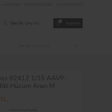
ve YEDEKLERİ
YEDEK PARÇALAR
OUTLET ÜRÜNLER
0
Üye Ol
Giriş Yap
Sepetim
/
ss 82412 1/35 AAVP-
ibi Hücum Aracı M
 TL
Askeri Kara Araçları