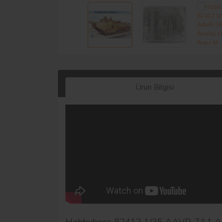
Ürün Bilgisi
Hobbyboss 82412 1/35 AAVP-7A1 Am