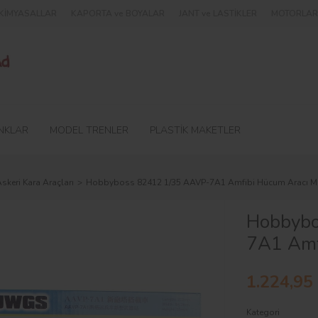
e KİMYASALLAR
KAPORTA ve BOYALAR
JANT ve LASTİKLER
MOTORLAR 
NKLAR
MODEL TRENLER
PLASTİK MAKETLER
skeri Kara Araçları
Hobbyboss 82412 1/35 AAVP-7A1 Amfibi Hücum Aracı M
Hobbybo
7A1 Amf
1.224,95
Kategori