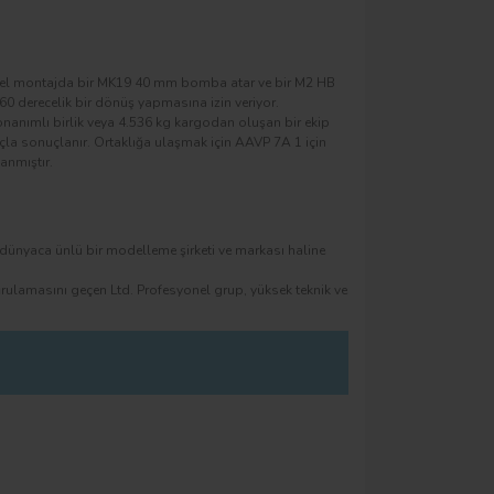
ksiyel montajda bir MK19 40 mm bomba atar ve bir M2 HB
60 derecelik bir dönüş yapmasına izin veriyor.
onanımlı birlik veya 4.536 kg kargodan oluşan bir ekip
açla sonuçlanır. Ortaklığa ulaşmak için AAVP 7A 1 için
anmıştır.
an dünyaca ünlü bir modelleme şirketi ve markası haline
rulamasını geçen Ltd. Profesyonel grup, yüksek teknik ve