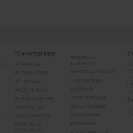
Bu ürüne ilk yorumu siz yapın!
TÜM KATEGORİLER
E-
BATARYA ve
Yorum Yaz
ELEKTRONİK
si
RC ARABALAR
Fır
ist
KAPORTA ve BOYALAR
RC TIR ve DORSE
JANT LASTİKLER
RC TEKNELER
MOTORLAR
MODEL TRENLER
YEDEK PARÇALAR
PLASTİK MAKETLER
So
OUTLET ÜRÜNLER
TAŞ MAKETLER
DISCONTIUNED
bi
AHŞAP MAKETLER
RC TANKLAR
YAKIT, YAĞ ve
KİMYASALLAR
PUZZLE MAKETLER