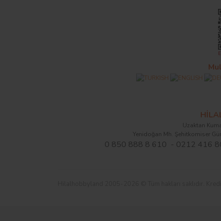
Mul
HİL
Uzaktan Kuma
Yenidoğan Mh. Şehitkomiser Gü
0 850 888 8 610 - 0212 416 8
Hilalhobbyland 2005-2026 © Tüm hakları saklıdır. Kredi kart