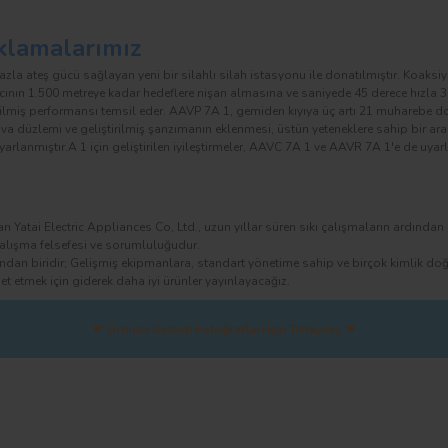
klamalarımız
zla ateş gücü sağlayan yeni bir silahlı silah istasyonu ile donatılmıştır. Koa
cının 1.500 metreye kadar hedeflere nişan almasına ve saniyede 45 derece hızla 3
eltilmiş performansı temsil eder. AAVP 7A 1, gemiden kıyıya üç artı 21 muharebe d
uva düzlemi ve geliştirilmiş şanzımanın eklenmesi, üstün yeteneklere sahip bir ar
yarlanmıştır.A 1 için geliştirilen iyileştirmeler, AAVC 7A 1 ve AAVR 7A 1'e de uyarl
olan Yatai Electric Appliances Co, Ltd., uzun yıllar süren sıkı çalışmaların ardınd
 çalışma felsefesi ve sorumluluğudur.
dan biridir; Gelişmiş ekipmanlara, standart yönetime sahip ve birçok kimlik doğ
et etmek için giderek daha iyi ürünler yayınlayacağız.
☛ Ürünün Detaylı Fotoğrafları İçin Tıklayınız ☚