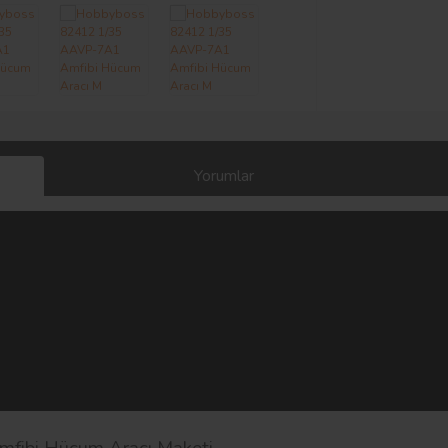
Yorumlar
fibi Hücum Aracı Maketi