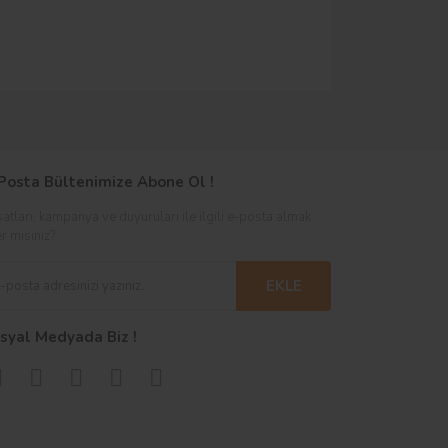
Posta Bültenimize Abone Ol !
satları, kampanya ve duyuruları ile ilgili e-posta almak
er misiniz?
EKLE
syal Medyada Biz !