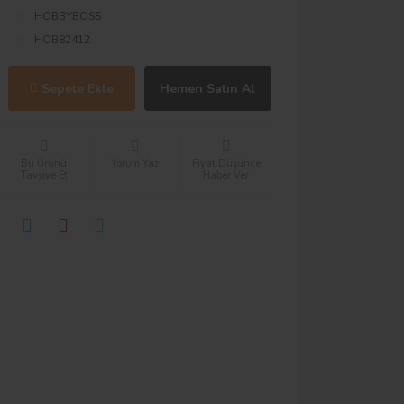
HOBBYBOSS
HOB82412
Sepete Ekle
Hemen Satın Al
Bu Ürünü
Yorum Yaz
Fiyat Düşünce
Tavsiye Et
Haber Ver