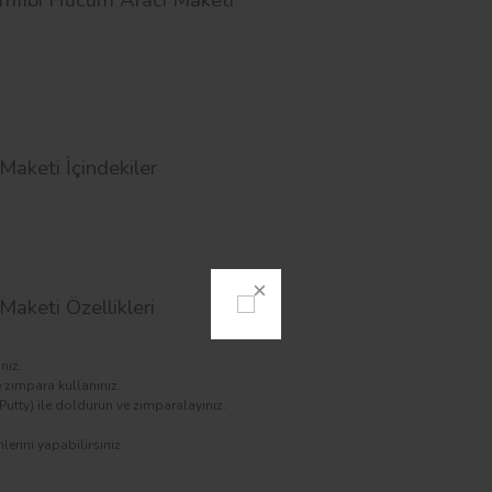
keti İçindekiler
keti Özellikleri
nız.
 zımpara kullanınız.
utty) ile doldurun ve zımparalayınız.
lerini yapabilirsiniz.