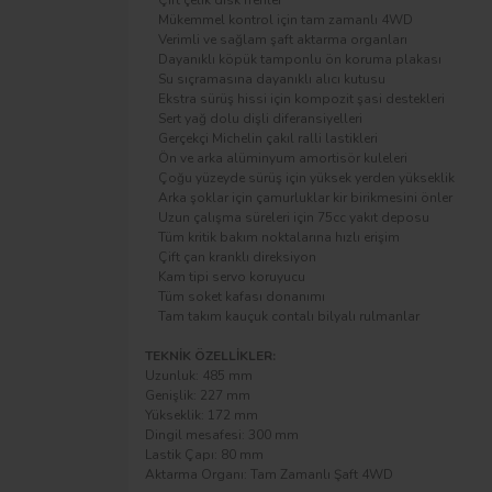
Mükemmel kontrol için tam zamanlı 4WD
Verimli ve sağlam şaft aktarma organları
Dayanıklı köpük tamponlu ön koruma plakası
Su sıçramasına dayanıklı alıcı kutusu
Ekstra sürüş hissi için kompozit şasi destekleri
Sert yağ dolu dişli diferansiyelleri
Gerçekçi Michelin çakıl ralli lastikleri
Ön ve arka alüminyum amortisör kuleleri
Çoğu yüzeyde sürüş için yüksek yerden yükseklik
Arka şoklar için çamurluklar kir birikmesini önler
Uzun çalışma süreleri için 75cc yakıt deposu
Tüm kritik bakım noktalarına hızlı erişim
Çift çan kranklı direksiyon
Kam tipi servo koruyucu
Tüm soket kafası donanımı
Tam takım kauçuk contalı bilyalı rulmanlar
TEKNİK ÖZELLİKLER:
Uzunluk: 485 mm
Genişlik: 227 mm
Yükseklik: 172 mm
Dingil mesafesi: 300 mm
Lastik Çapı: 80 mm
Aktarma Organı: Tam Zamanlı Şaft 4WD