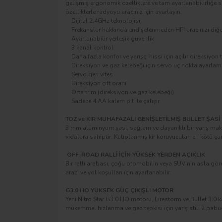
gelişmiş ergonomik özelliklere ve tam ayarlanabilirliğe sah
özelliklerle radyoyu aracınız için ayarlayın.
Dijital 2.4GHz teknolojisi
Frekanslar hakkında endişelenmeden HPI aracınızı diğer 
Ayarlanabilir yerleşik güvenlik
3 kanal kontrol
Daha fazla konfor ve yarışçı hissi için açılır direksiyon 
Direksiyon ve gaz kelebeği için servo uç nokta ayarlam
Servo geri vites
Direksiyon çift oranı
Orta trim (direksiyon ve gaz kelebeği)
Sadece 4 AA kalem pil ile çalışır
TOZ ve KİR MUHAFAZALI GENİŞLETİLMİŞ BULLET ŞASİ
3 mm alüminyum şasi, sağlam ve dayanıklı bir yarış makin
vidalara sahiptir. Kalıplanmış kir koruyucular, en kötü ça
OFF-ROAD RALLİ İÇİN YÜKSEK YERDEN AÇIKLIK
Bir ralli arabası, çoğu otomobilin veya SUV'nin asla göre
arazi ve yol koşulları için ayarlanabilir.
G3.0 HO YÜKSEK GÜÇ ÇIKIŞLI MOTOR
Yeni Nitro Star G3.0 HO motoru, Firestorm ve Bullet 3.0 k
mükemmel hızlanma ve gaz tepkisi için yarış stili 2 pabuçl