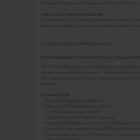
Her türlü yüzeyde hassas kullanım için kalın ön ve arka s
ARKA ŞOK ÇAMUR KORUMALARI
Amortisörleri çamur ve kirden uzak tutmak, amortisörleri
amortisörlerden kiri, çamuru ve daha fazlasını uzak tutmak 
2001 WRC SUBARU IMPREZA KAPORTA
Model arabalardan bahsederken hiçbir şey ölçek gerçekçi
HPI, RC ralli off-road eylemine girmeyi mümkün olduğunc
için bir araya getirildi ve ayarlandı - diferansiyeller, 
beklediğiniz yüksek performansı ve kaliteyi getirir, anc
kutudan!
Özellikler Özeti
Montajlı 1/8 ölçekli Ralli Arabası
Nitro G3.0HO Yüksek Güç Çıkışlı motor
2,4 GHz 3 kanallı radyo sistemi
Güçlü ve su geçirmez direksiyon servosu
Merkezi ağırlık dengesine sahip 3 mm alüminyum şasi
Gelişmiş rölanti dengesi ve düşük RPM yanıtı için çelik
Optimum gaz tepkisi için 1/8'lik buggy 2 pabuçlu yarış
Çift çelik disk frenler