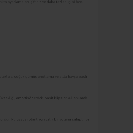
okta ayarlamaları, çift hız ve daha fazlası gibi özel
desteklere, soğuk gümüş anotlama ve altta havşa başlı
ksekliği, amortisörlerdeki basit klipsler kullanılarak
dur. Pürüzsüz rölanti için çelik bir volana sahiptir ve