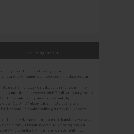
Taksit Seçenekleri
ğünü duyurmaktan mutluluk duyuyoruz!
vdiği ralli platformunun geri dönüşünü müjdelemek için
elde edersiniz: ölçek gerçekçiliği ve muhteşem nitro
rak tasarımcılarımız, yepyeni bir HPI ralli arabası yapmak
R8, Bullet nitro kamyonun zorlu konik dişli
itro Star G3.0 HO Yüksek Çıkışlı motor, yarış tarzı
iler. Kapsamlı bir paket haline getirmek için, kaporta
i dijital 2,4 GHz radyo teknolojisi, frekanslar veya radyo
ksiyon simidi, 3 kanallı işlevsellik, kolay taşıma kolu,
adet AA pil gerektirdiğinden son derece hafiftir. Bu,