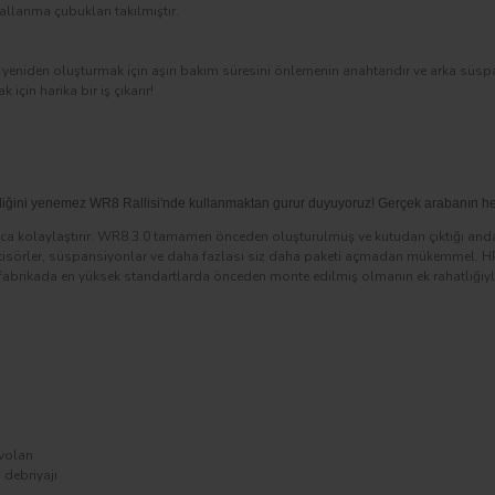
allanma çubukları takılmıştır.
 yeniden oluşturmak için aşırı bakım süresini önlemenin anahtarıdır ve arka süspa
için harika bir iş çıkarır!
liğini yenemez WR8 Rallisi'nde kullanmaktan gurur duyuyoruz! Gerçek arabanın he
a kolaylaştırır. WR8 3.0 tamamen önceden oluşturulmuş ve kutudan çıktığı anda 
amortisörler, süspansiyonlar ve daha fazlası siz daha paketi açmadan mükemmel. HP
ak fabrikada en yüksek standartlarda önceden monte edilmiş olmanın ek rahatlığı
 volan
 debriyajı