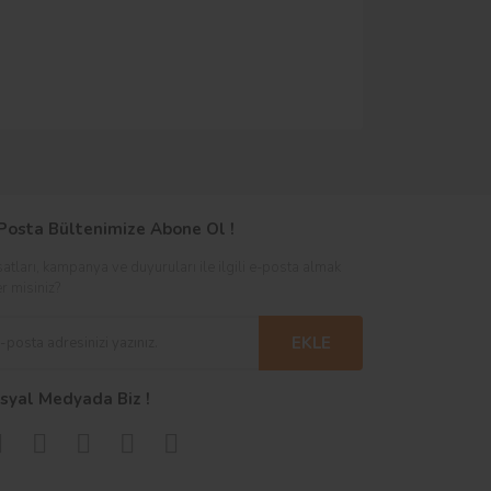
Posta Bültenimize Abone Ol !
satları, kampanya ve duyuruları ile ilgili e-posta almak
er misiniz?
EKLE
syal Medyada Biz !