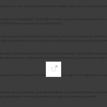
ha fazla ön veya daha fazla arka frenleme hareketi sağlamak için kolayca ayarlan
ganları ile donatılmıştır. Konik dişlilere sahip üç yağ dolu dişli diferansiyel, ka
anlı 4WD aktarma organları ve çok daha fazlası!
koşul için güçlü ve dayanıklı bir servo arayan yarışçılar ve yarışçılar için idealdi
ekstra dayanıklılık ve kontrol için turuncu eloksallı bir alüminyum plakaya monte
vdenin atlamalarda çok fazla hasar almasını engeller. Sert plastikten yapılmış
klu köpük tampon, yüksek açılı bir koruma plakası ile ön gövde montajı olarak ik
una uyacak dayanıklı alt kollar, basit ayar için sağlam üst bağlantılar ve ara
arımına sahip bu lastikler, ölçek gerçekçiliğinde son noktadır! Kurallar sadece bir
arika çalıştığından, tam boyutlu lastikler çok çeşitli koşullarda çalışmalıdır.