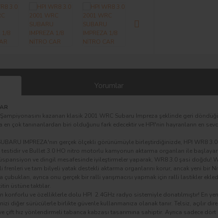
Yorumlar
CAR
ar Şampiyonasını kazanan klasik 2001 WRC Subaru Impreza şeklinde geri döndü
da en çok tanınanlardan biri olduğunu fark edecektir ve HPI'nin hayranların en se
BARU IMPREZA'nın gerçek ölçekli görünümüyle birleştirdiğinizde, HPI WR8 3.0'ı 
hai testidir ve Bullet 3.0 HO nitro motorlu kamyonun aktarma organları ile başlaya
Süspansiyon ve dingil mesafesinde iyileştirmeler yaparak, WR8 3.0 şasi doğdu! W
li frenleri ve tam bilyeli yatak destekli aktarma organlarını korur, ancak yeni bir N
çubukları, ayrıca onu gerçek bir ralli yarışmacısı yapmak için ralli lastikler ekled
in üstüne taktılar.
çin konforlu ve özelliklerle dolu HPI 2.4GHz radyo sistemiyle donatılmıştır! En yen
zi diğer sürücülerle birlikte güvenle kullanmanıza olanak tanır. Telsiz, açılır dire
ve çift hız yönlendirmeli tabanca kabzası tasarımına sahiptir. Ayrıca sadece dört 