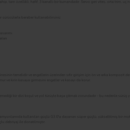
ip, tam özellikli, hafif, 3 kanallı bir kumandadır. Servo geri vites, orta trim, uç n
sürücülerle beraber kullanabilirsiniz
tasarımı
aları
esinin temelidir ve engellerin üzerinden sıfır girişim için ön ve arka kompozit 
mur ve kirin kasaya girmesini engeller ve kasayı da korur.
mediği bir dizi koşul ve yol türüyle başa çıkmak zorundadır - bu nedenle sürüş yü
amyonlarında kullanılan güçlü G3.0'a dayanan süper güçlü, yükseltilmiş bir motor
u debriyaj ile donatılmıştır.