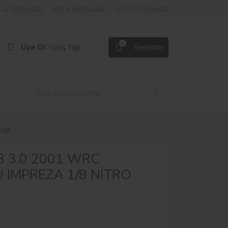
ve YEDEKLERİ
YEDEK PARÇALAR
OUTLET ÜRÜNLER
0
Üye Ol
Giriş Yap
Sepetim
/
CAR
8 3.0 2001 WRC
 IMPREZA 1/8 NİTRO