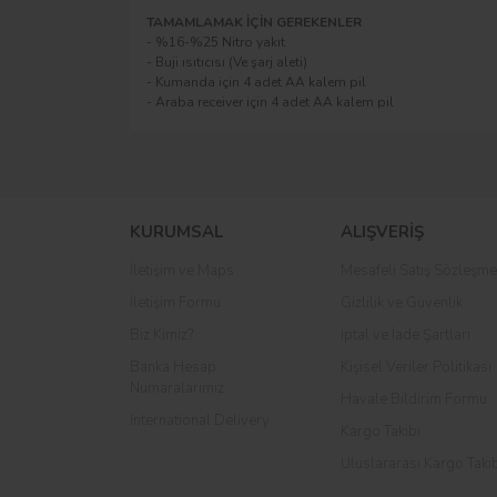
TAMAMLAMAK İÇİN GEREKENLER
- %16-%25 Nitro yakıt
- Buji ısıtıcısı (Ve şarj aleti)
- Kumanda için 4 adet AA kalem pil
- Araba receiver için 4 adet AA kalem pil
KURUMSAL
ALIŞVERİŞ
İletişim ve Maps
Mesafeli Satış Sözleşme
İletişim Formu
Gizlilik ve Güvenlik
Biz Kimiz?
İptal ve İade Şartları
Banka Hesap
Kişisel Veriler Politikası
Numaralarımız
Havale Bildirim Formu
International Delivery
Kargo Takibi
Uluslararası Kargo Taki