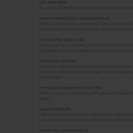
ÇİFT DİSK FREN
İkiz çelik disk frenler maksimum durma gücü sağlar ve da
YÜKSEK VERİMLİ ŞAFT 4WD DRIVETRAIN
WR8 3.0, Bullet 3.0 nitro kamyondan çıkan şaft aktarma or
tahrik milleri ve akslar tarafından desteklenen tam zam
SU GEÇİRMEZ SERVOLAR
Ekstra güçlü ve su geçirmez servolar, kesinlikle her türlü 
üstesinden gelmek için mükemmel bir seçimdir. Servolar, 
DESTEK ÖN TAMPON
Ön tampon, şasinin ön ucunu ve süspansiyonu korur ve gö
nesnelerin üzerinden kaymasını sağlar ve yüksek yoğunlu
sıkıştırılmıştır.
YEPYENİ SÜSPANSİYON GEOMETRİSİ
WR8'in süspansiyonu, Subaru WRC gövdesinin ölçek boyut
yenidir.
RALLİ LASTİKLERİ
WRC yarışmasında kullanılan ralli lastikleri; özel sırt tas
çakıl, tozlu kir ve hatta sınırlı asfalt kullanımında bile h
ÖN VE ARKA SWAY BARLAR