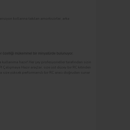
nsiyon kollarına takılan amortisörler, arka
r özelliği mükemmel bir minyatürde bulunuyor.
kullanıma hazır! Her şey profesyoneller tarafından sizin
I Çalışmaya Hazır araçlar, size üst düzey bir RC kitinden
yla size yüksek performanslı bir RC aracı doğrudan sunar