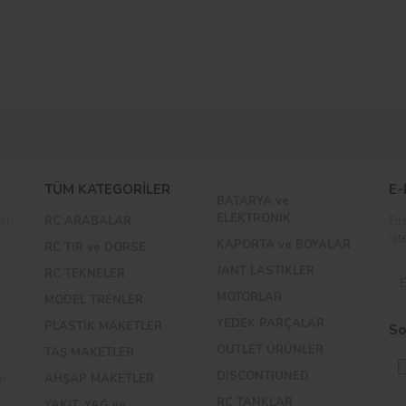
Bu ürüne ilk yorumu siz yapın!
TÜM KATEGORİLER
E-
BATARYA ve
Yorum Yaz
ELEKTRONİK
si
RC ARABALAR
Fır
ist
KAPORTA ve BOYALAR
RC TIR ve DORSE
JANT LASTİKLER
RC TEKNELER
MOTORLAR
MODEL TRENLER
YEDEK PARÇALAR
PLASTİK MAKETLER
So
OUTLET ÜRÜNLER
TAŞ MAKETLER
DISCONTIUNED
bi
AHŞAP MAKETLER
RC TANKLAR
YAKIT, YAĞ ve