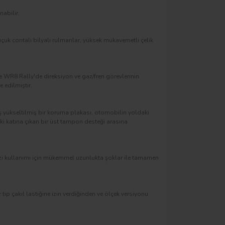
abilir.
uçuk contalı bilyalı rulmanlar, yüksek mukavemetli çelik
r ve WR8 Rally'de direksiyon ve gaz/fren görevlerinin
 edilmiştir.
 yükseltilmiş bir koruma plakası, otomobilin yoldaki
i katına çıkan bir üst tampon desteği arasına
zi kullanımı için mükemmel uzunlukta şoklar ile tamamen
 tip çakıl lastiğine izin verdiğinden ve ölçek versiyonu