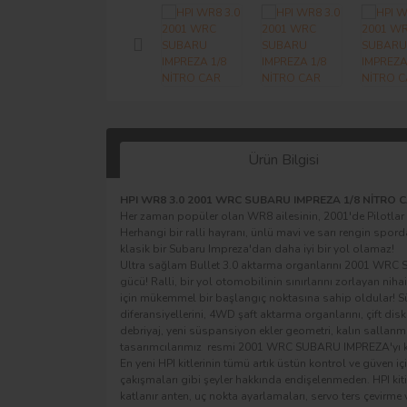
Ürün Bilgisi
HPI WR8 3.0 2001 WRC SUBARU IMPREZA 1/8 NİTRO 
Her zaman popüler olan WR8 ailesinin, 2001'de Pilotl
Herhangi bir ralli hayranı, ünlü mavi ve sarı rengin spor
klasik bir Subaru Impreza'dan daha iyi bir yol olamaz!
Ultra sağlam Bullet 3.0 aktarma organlarını 2001 WRC SU
gücü! Ralli, bir yol otomobilinin sınırlarını zorlayan ni
için mükemmel bir başlangıç ​​noktasına sahip oldular! 
diferansiyellerini, 4WD şaft aktarma organlarını, çift disk
debriyaj, yeni süspansiyon ekler geometri, kalın sallanma 
tasarımcılarımız resmi 2001 WRC SUBARU IMPREZA'yı kit
En yeni HPI kitlerinin tümü artık üstün kontrol ve güven i
çakışmaları gibi şeyler hakkında endişelenmeden. HPI kitini
katlanır anten, uç nokta ayarlamaları, servo ters çevirme 