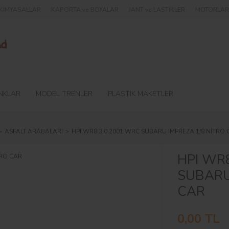
e KİMYASALLAR
KAPORTA ve BOYALAR
JANT ve LASTİKLER
MOTORLAR 
NKLAR
MODEL TRENLER
PLASTİK MAKETLER
ASFALT ARABALARI
HPI WR8 3.0 2001 WRC SUBARU IMPREZA 1/8 NİTRO 
HPI WR
SUBARU
CAR
0,00 TL