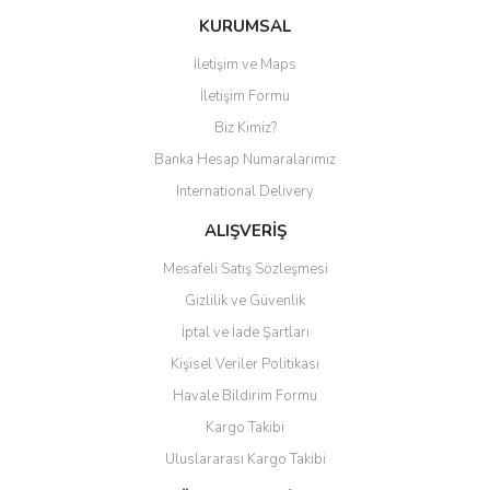
Bu ürüne ilk yorumu siz yapın!
KURUMSAL
İletişim ve Maps
Yorum Yaz
İletişim Formu
Biz Kimiz?
Banka Hesap Numaralarımız
International Delivery
ALIŞVERİŞ
Mesafeli Satış Sözleşmesi
Gizlilik ve Güvenlik
İptal ve İade Şartları
Kişisel Veriler Politikası
Havale Bildirim Formu
Kargo Takibi
Uluslararası Kargo Takibi