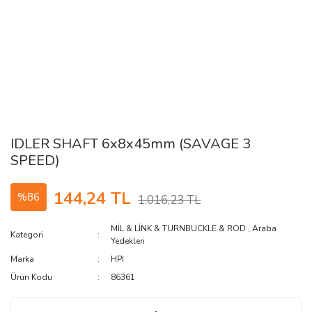
IDLER SHAFT 6x8x45mm (SAVAGE 3
SPEED)
144,24 TL
%86
1.016,23 TL
MİL & LİNK & TURNBUCKLE & ROD
,
Araba
Kategori
Yedekleri
Marka
HPI
Ürün Kodu
86361