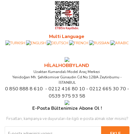
Multi Language
HİLALHOBBYLAND
Uzaktan Kumandalı Model Araç Merkezi
Yenidoğan Mh. Şehitkomiser Günaydın Cd.No:128/A Zeytinburnu -
İSTANBUL
0 850 888 8 610 - 0212 416 80 10 - 0212 665 30 70 -
0539 975 93 58
E-Posta Bültenimize Abone Ol !
Fırsatları, kampanya ve duyuruları ile ilgili e-posta almak ister misiniz?
EKLE