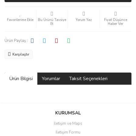
Bu Ürünü Tavsiye
Yorum Yaz
Fiyat Düşünce
Et
Haber Ver
Ürün Paylaş :
Karşılaştır
Ürün Bilgisi
Yorumlar
Taksit Seçenekleri
Bu ürüne ilk yorumu siz yapın!
KURUMSAL
İletişim ve Maps
Yorum Yaz
İletişim Formu