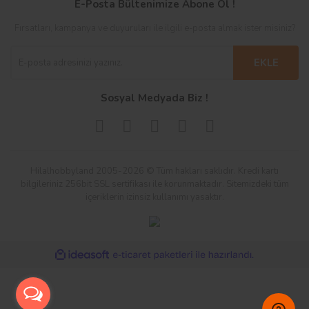
E-Posta Bültenimize Abone Ol !
Fırsatları, kampanya ve duyuruları ile ilgili e-posta almak ister misiniz?
EKLE
Sosyal Medyada Biz !
Hilalhobbyland 2005-2026 © Tüm hakları saklıdır. Kredi kartı
bilgileriniz 256bit SSL sertifikası ile korunmaktadır. Sitemizdeki tüm
içeriklerin izinsiz kullanımı yasaktır.
ile
ideasoft
e-
hazırlandı.
ticaret
paketleri