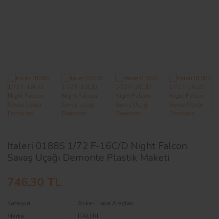
AĞAÇ ve ÇALILAR
YÜZEY KAPLAMA MALZEMELERİ
ELEKTRONİK EKİPMAN ve YEDEK
PARÇALAR
TEKNİK KİTAP ve KATALOGLAR
Italeri 0188S 1/72 F-16C/D Night Falcon
Savaş Uçağı Demonte Plastik Maketi
746,30 TL
Kategori
Askeri Hava Araçları
Marka
ITALERI