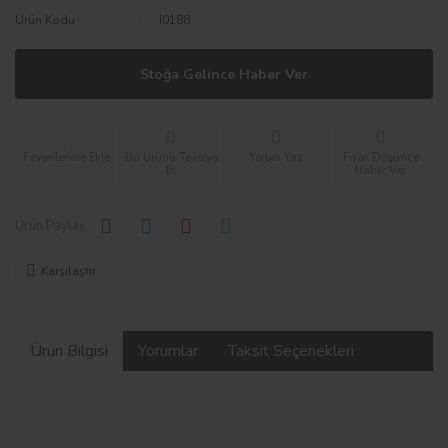
Ürün Kodu
I0188
Stoğa Gelince Haber Ver
Bu Ürünü Tavsiye
Yorum Yaz
Fiyat Düşünce
Et
Haber Ver
Ürün Paylaş :
Karşılaştır
Ürün Bilgisi
Yorumlar
Taksit Seçenekleri