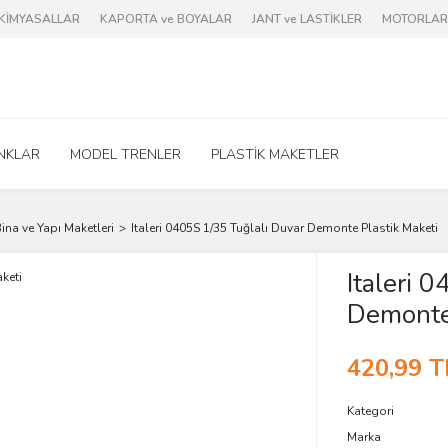
e KİMYASALLAR
KAPORTA ve BOYALAR
JANT ve LASTİKLER
MOTORLAR 
NKLAR
MODEL TRENLER
PLASTİK MAKETLER
ina ve Yapı Maketleri
Italeri 0405S 1/35 Tuğlalı Duvar Demonte Plastik Maketi
Italeri 
Demonte 
420,99 T
Kategori
Marka