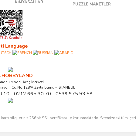
KİMYASALLAR
PUZZLE MAKETLER
ti Language
ALHOBBYLAND
ndalı Model Araç Merkezi
naydın Cd.No:128/A Zeytinburnu - İSTANBUL
0 10 - 0212 665 30 70 - 0539 975 93 58
ı bilgileriniz 256bit SSL sertifikası ile korunmaktadır. Sitemizdeki tüm içerikl