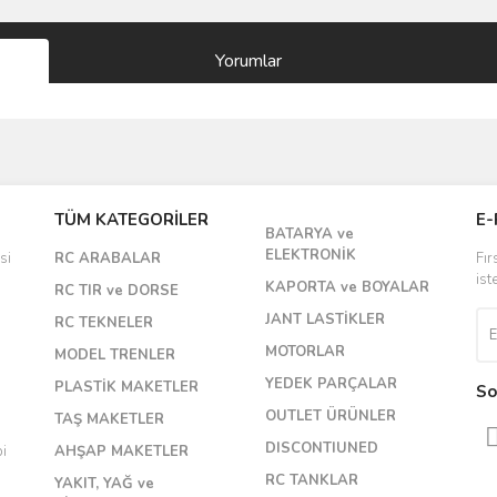
Yorumlar
Bu ürüne ilk yorumu siz yapın!
TÜM KATEGORİLER
E-
BATARYA ve
Yorum Yaz
ELEKTRONİK
si
RC ARABALAR
Fır
ist
KAPORTA ve BOYALAR
RC TIR ve DORSE
JANT LASTİKLER
RC TEKNELER
MOTORLAR
MODEL TRENLER
YEDEK PARÇALAR
PLASTİK MAKETLER
So
OUTLET ÜRÜNLER
TAŞ MAKETLER
DISCONTIUNED
bi
AHŞAP MAKETLER
RC TANKLAR
YAKIT, YAĞ ve