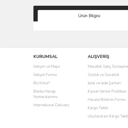
Ürün Bilgisi
KURUMSAL
ALIŞVERİŞ
İletişim ve Maps
Mesafeli Satış Sözleşme
İletişim Formu
Gizlilik ve Güvenlik
Biz Kimiz?
İptal ve İade Şartları
Banka Hesap
Kişisel Veriler Politikası
Numaralarımız
Havale Bildirim Formu
International Delivery
Kargo Takibi
Uluslararası Kargo Taki