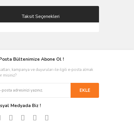
Taksit Seçenekleri
Posta Bültenimize Abone Ol !
satları, kampanya ve duyuruları ile ilgili e-posta almak
er misiniz?
EKLE
syal Medyada Biz !