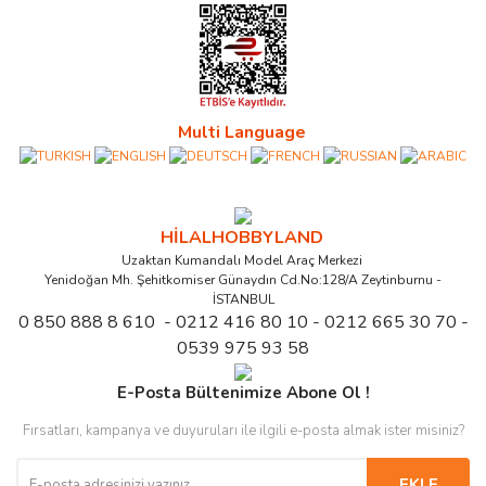
Multi Language
HİLALHOBBYLAND
Uzaktan Kumandalı Model Araç Merkezi
Yenidoğan Mh. Şehitkomiser Günaydın Cd.No:128/A Zeytinburnu -
İSTANBUL
0 850 888 8 610 - 0212 416 80 10 - 0212 665 30 70 -
0539 975 93 58
E-Posta Bültenimize Abone Ol !
Fırsatları, kampanya ve duyuruları ile ilgili e-posta almak ister misiniz?
EKLE