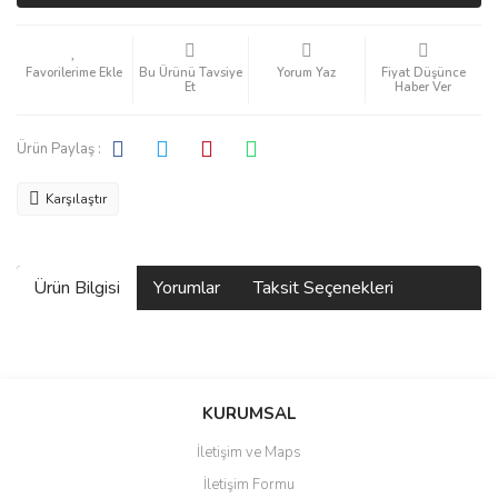
Bu Ürünü Tavsiye
Yorum Yaz
Fiyat Düşünce
Et
Haber Ver
Ürün Paylaş :
Karşılaştır
Ürün Bilgisi
Yorumlar
Taksit Seçenekleri
Bu ürüne ilk yorumu siz yapın!
KURUMSAL
İletişim ve Maps
Yorum Yaz
İletişim Formu