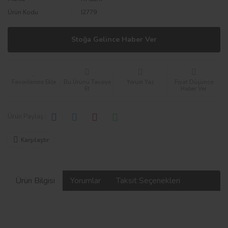
Ürün Kodu
I2779
Stoğa Gelince Haber Ver
Bu Ürünü Tavsiye
Yorum Yaz
Fiyat Düşünce
Et
Haber Ver
Ürün Paylaş :
Karşılaştır
Ürün Bilgisi
Yorumlar
Taksit Seçenekleri