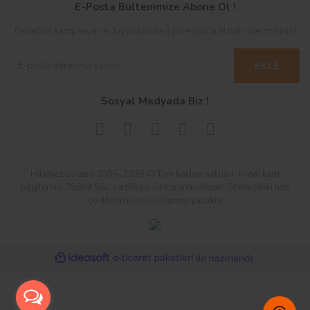
E-Posta Bültenimize Abone Ol !
Fırsatları, kampanya ve duyuruları ile ilgili e-posta almak ister misiniz?
EKLE
Sosyal Medyada Biz !
Hilalhobbyland 2005-2026 © Tüm hakları saklıdır. Kredi kartı
bilgileriniz 256bit SSL sertifikası ile korunmaktadır. Sitemizdeki tüm
içeriklerin izinsiz kullanımı yasaktır.
ile
ideasoft
e-
hazırlandı.
ticaret
paketleri