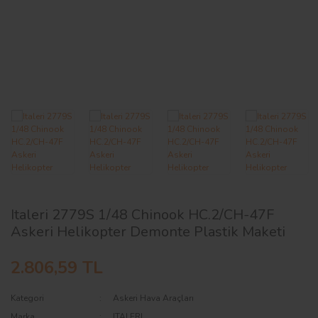
AĞAÇ ve ÇALILAR
YÜZEY KAPLAMA MALZEMELERİ
ELEKTRONİK EKİPMAN ve YEDEK
PARÇALAR
TEKNİK KİTAP ve KATALOGLAR
Italeri 2779S 1/48 Chinook HC.2/CH-47F
Askeri Helikopter Demonte Plastik Maketi
2.806,59 TL
Kategori
Askeri Hava Araçları
Marka
ITALERI