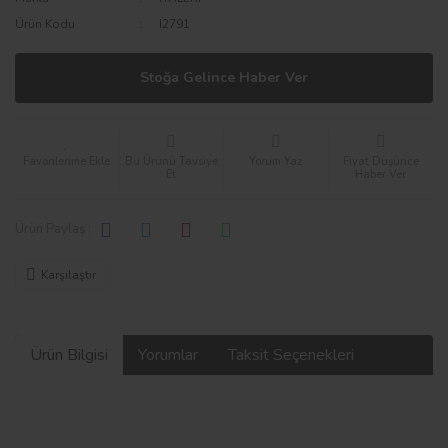
Ürün Kodu
I2791
Stoğa Gelince Haber Ver
Bu Ürünü Tavsiye
Yorum Yaz
Fiyat Düşünce
Et
Haber Ver
Ürün Paylaş :
Karşılaştır
Ürün Bilgisi
Yorumlar
Taksit Seçenekleri