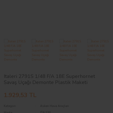
AĞAÇ ve ÇALILAR
YÜZEY KAPLAMA MALZEMELERİ
ELEKTRONİK EKİPMAN ve YEDEK
PARÇALAR
TEKNİK KİTAP ve KATALOGLAR
Italeri 2791S 1/48 F/A 18E Superhornet
Savaş Uçağı Demonte Plastik Maketi
1.929,53 TL
Kategori
Askeri Hava Araçları
Marka
ITALERI