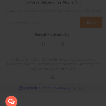
E-Posta Bültenimize Abone Ol !
Fırsatları, kampanya ve duyuruları ile ilgili e-posta almak ister misiniz?
EKLE
Sosyal Medyada Biz !
Hilalhobbyland 2005-2026 © Tüm hakları saklıdır. Kredi kartı
bilgileriniz 256bit SSL sertifikası ile korunmaktadır. Sitemizdeki tüm
içeriklerin izinsiz kullanımı yasaktır.
ile
ideasoft
e-
hazırlandı.
ticaret
paketleri