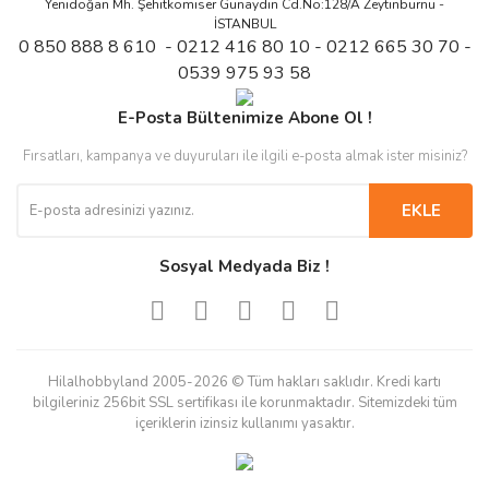
Yenidoğan Mh. Şehitkomiser Günaydın Cd.No:128/A Zeytinburnu -
İSTANBUL
0 850 888 8 610 - 0212 416 80 10 - 0212 665 30 70 -
0539 975 93 58
E-Posta Bültenimize Abone Ol !
Fırsatları, kampanya ve duyuruları ile ilgili e-posta almak ister misiniz?
EKLE
Sosyal Medyada Biz !
Hilalhobbyland 2005-2026 © Tüm hakları saklıdır. Kredi kartı
bilgileriniz 256bit SSL sertifikası ile korunmaktadır. Sitemizdeki tüm
içeriklerin izinsiz kullanımı yasaktır.