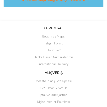
☛ Ürünün Detaylı Fotoğrafları İçin Tıklayınız ☚
Bu ürüne ilk yorumu siz yapın!
KURUMSAL
İletişim ve Maps
Yorum Yaz
İletişim Formu
Biz Kimiz?
Banka Hesap Numaralarımız
International Delivery
ALIŞVERİŞ
Mesafeli Satış Sözleşmesi
Gizlilik ve Güvenlik
İptal ve İade Şartları
Kişisel Veriler Politikası