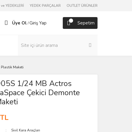
ve YEDEKLERİ
YEDEK PARÇALAR
OUTLET ÜRÜNLER
Üye Ol
Giriş Yap
Sepetim
/
Plastik Maketi
3905S 1/24 MB Actros
aSpace Çekici Demonte
Maketi
 TL
Sivil Kara Araçları