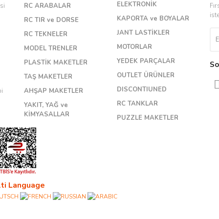
Yorum Yaz
ELEKTRONİK
si
RC ARABALAR
Fır
ist
KAPORTA ve BOYALAR
RC TIR ve DORSE
JANT LASTİKLER
RC TEKNELER
MOTORLAR
MODEL TRENLER
YEDEK PARÇALAR
PLASTİK MAKETLER
So
OUTLET ÜRÜNLER
TAŞ MAKETLER
DISCONTIUNED
bi
AHŞAP MAKETLER
RC TANKLAR
YAKIT, YAĞ ve
KİMYASALLAR
PUZZLE MAKETLER
ti Language