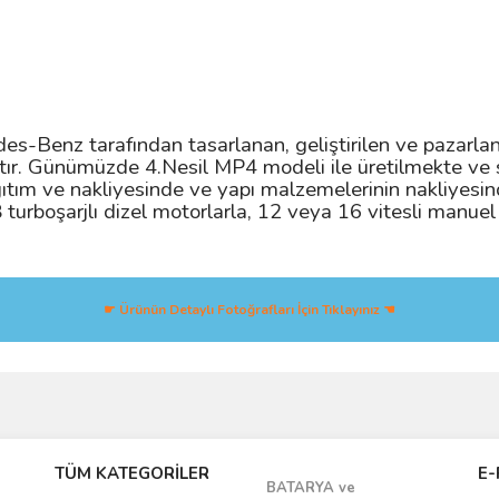
Benz tarafından tasarlanan, geliştirilen ve pazarlana
ır. Günümüzde 4.Nesil MP4 modeli ile üretilmekte ve 
ağıtım ve nakliyesinde ve yapı malzemelerinin nakliyesi
8 turboşarjlı dizel motorlarla, 12 veya 16 vitesli man
☛ Ürünün Detaylı Fotoğrafları İçin Tıklayınız ☚
Bu ürüne ilk yorumu siz yapın!
TÜM KATEGORİLER
E-
BATARYA ve