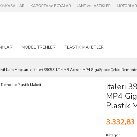
e KİMYASALLAR
KAPORTA ve BOYALAR
JANT ve LASTİKLER
MOTORLAR 
NKLAR
MODEL TRENLER
PLASTİK MAKETLER
ivil Kara Araçları
Italeri 3905S 1/24 MB Actros MP4 GigaSpace Çekici Demonte 
Italeri 
MP4 Gig
Plastik 
3.332,83
Kategori