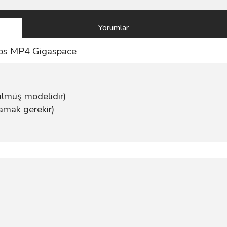
Yorumlar
ros MP4 Gigaspace
ülmüş modelidir)
amak gerekir)