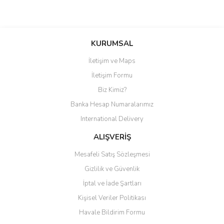
Bu ürüne ilk yorumu siz yapın!
KURUMSAL
İletişim ve Maps
Yorum Yaz
İletişim Formu
Biz Kimiz?
Banka Hesap Numaralarımız
International Delivery
ALIŞVERİŞ
Mesafeli Satış Sözleşmesi
Gizlilik ve Güvenlik
İptal ve İade Şartları
Kişisel Veriler Politikası
Havale Bildirim Formu