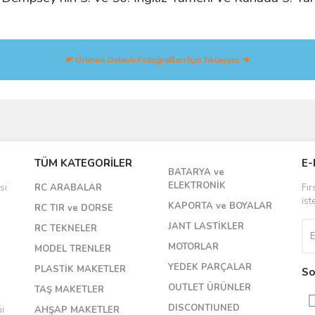
☛ Ürünün Detaylı Fotoğrafları İçin Tıklayınız ☚
Bu ürüne ilk yorumu siz yapın!
TÜM KATEGORİLER
E-
BATARYA ve
Yorum Yaz
ELEKTRONİK
si
RC ARABALAR
Fır
ist
KAPORTA ve BOYALAR
RC TIR ve DORSE
JANT LASTİKLER
RC TEKNELER
MOTORLAR
MODEL TRENLER
YEDEK PARÇALAR
PLASTİK MAKETLER
So
OUTLET ÜRÜNLER
TAŞ MAKETLER
DISCONTIUNED
bi
AHŞAP MAKETLER