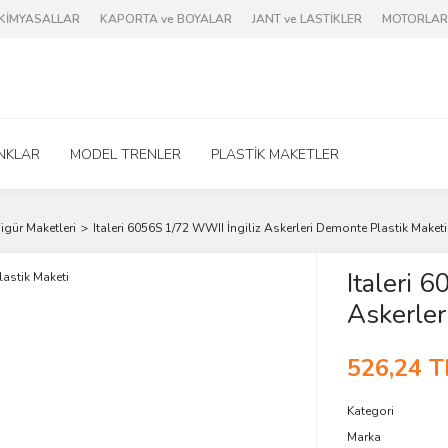
e KİMYASALLAR
KAPORTA ve BOYALAR
JANT ve LASTİKLER
MOTORLAR 
NKLAR
MODEL TRENLER
PLASTİK MAKETLER
igür Maketleri
Italeri 6056S 1/72 WWII İngiliz Askerleri Demonte Plastik Maketi
Italeri 
Askerler
526,24 T
Kategori
Marka