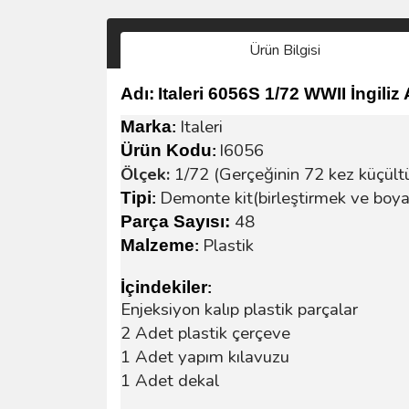
Ürün Bilgisi
Adı:
Italeri 6056S 1/72 WWII İngili
Italeri
Marka
:
I6056
Ürün Kodu
:
Ölçek:
1/72 (Gerçeğinin 72 kez küçült
Demonte kit(birleştirmek ve boya
Tipi
:
48
Parça Sayısı:
Plastik
Malzeme
:
İçindekiler
:
Enjeksiyon kalıp plastik parçalar
2 Adet plastik çerçeve
1 Adet yapım kılavuzu
1 Adet dekal