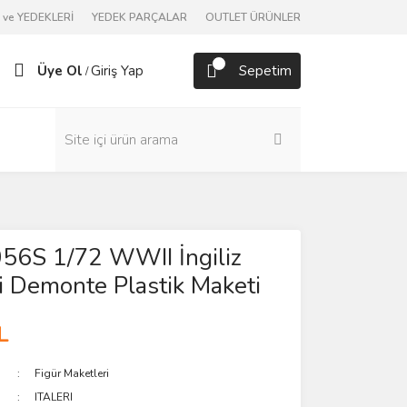
ve YEDEKLERİ
YEDEK PARÇALAR
OUTLET ÜRÜNLER
Üye Ol
Giriş Yap
Sepetim
/
6056S 1/72 WWII İngiliz
i Demonte Plastik Maketi
L
Figür Maketleri
ITALERI