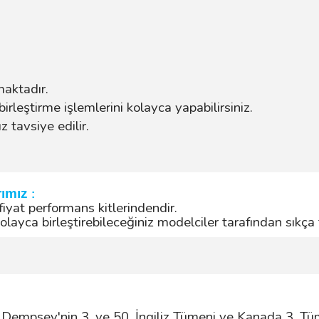
maktadır.
birleştirme işlemlerini kolayca yapabilirsiniz.
 tavsiye edilir.
rımız
:
 fiyat performans kitlerindendir.
layca birleştirebileceğiniz modelciler tarafından sıkça t
Dempsey'nin 3. ve 50. İngiliz Tümeni ve Kanada 3. Tüme