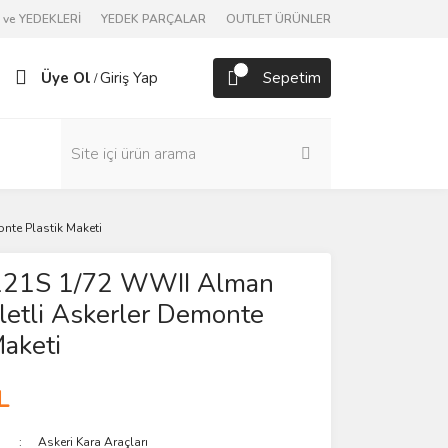
ve YEDEKLERİ
YEDEK PARÇALAR
OUTLET ÜRÜNLER
Üye Ol
Giriş Yap
Sepetim
/
nte Plastik Maketi
 6121S 1/72 WWII Alman
letli Askerler Demonte
Maketi
L
Askeri Kara Araçları