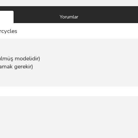
Yorumlar
rcycles
ülmüş modelidir)
amak gerekir)