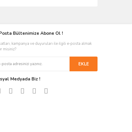
Posta Bültenimize Abone Ol !
satları, kampanya ve duyuruları ile ilgili e-posta almak
er misiniz?
EKLE
syal Medyada Biz !