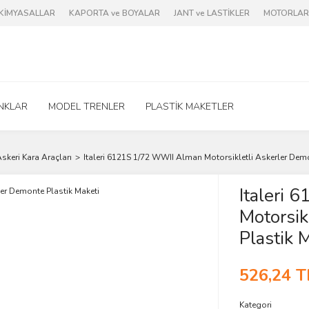
e KİMYASALLAR
KAPORTA ve BOYALAR
JANT ve LASTİKLER
MOTORLAR 
NKLAR
MODEL TRENLER
PLASTİK MAKETLER
skeri Kara Araçları
Italeri 6121S 1/72 WWII Alman Motorsikletli Askerler Demo
Italeri
Motorsik
Plastik 
526,24 T
Kategori