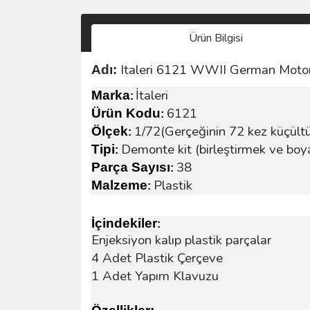
Ürün Bilgisi
Italeri 6121 WWII German Moto
Adı:
İtaleri
Marka
:
6121
Ürün Kodu
:
1/72(Gerçeğinin 72 kez küçült
Ölçek
:
Demonte kit (birleştirmek ve boy
Tipi
:
38
Parça Sayısı
:
Plastik
Malzeme
:
İçindekiler
:
Enjeksiyon kalıp plastik parçalar
4 Adet Plastik Çerçeve
1 Adet Yapım Klavuzu