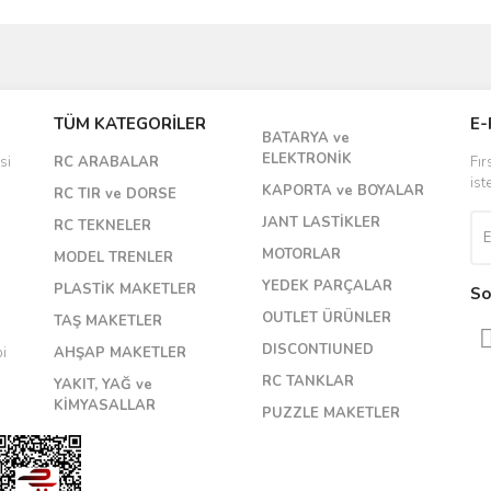
Bu ürüne ilk yorumu siz yapın!
TÜM KATEGORİLER
E-
BATARYA ve
Yorum Yaz
ELEKTRONİK
si
RC ARABALAR
Fır
ist
KAPORTA ve BOYALAR
RC TIR ve DORSE
JANT LASTİKLER
RC TEKNELER
MOTORLAR
MODEL TRENLER
YEDEK PARÇALAR
PLASTİK MAKETLER
So
OUTLET ÜRÜNLER
TAŞ MAKETLER
DISCONTIUNED
bi
AHŞAP MAKETLER
RC TANKLAR
YAKIT, YAĞ ve
KİMYASALLAR
PUZZLE MAKETLER