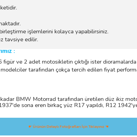
etidir.
maktadır.
birleştirme işlemlerini kolayca yapabilirsiniz.
 tavsiye edilir.
rımız
:
16 figür ve 2 adet motosikletin çıktığı ister dioramalarda
 modelciler tarafından çokça tercih edilen fiyat perform
dar BMW Motorrad tarafından üretilen düz ikiz motorl
i. 1937'de sona eren birkaç yüz R17 yapıldı, R12 1942'
☛ Ürünün Detaylı Fotoğrafları İçin Tıklayınız ☚