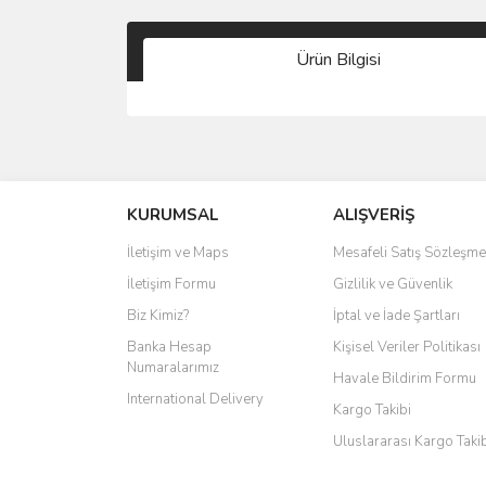
Ürün Bilgisi
KURUMSAL
ALIŞVERİŞ
İletişim ve Maps
Mesafeli Satış Sözleşme
İletişim Formu
Gizlilik ve Güvenlik
Biz Kimiz?
İptal ve İade Şartları
Banka Hesap
Kişisel Veriler Politikası
Numaralarımız
Havale Bildirim Formu
International Delivery
Kargo Takibi
Uluslararası Kargo Taki