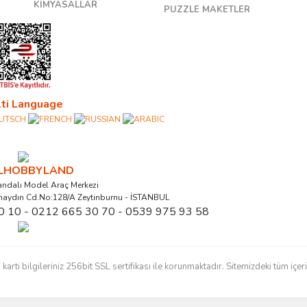
KİMYASALLAR
PUZZLE MAKETLER
ti Language
ALHOBBYLAND
ndalı Model Araç Merkezi
naydın Cd.No:128/A Zeytinburnu - İSTANBUL
0 10 - 0212 665 30 70 - 0539 975 93 58
ı bilgileriniz 256bit SSL sertifikası ile korunmaktadır. Sitemizdeki tüm içerikl