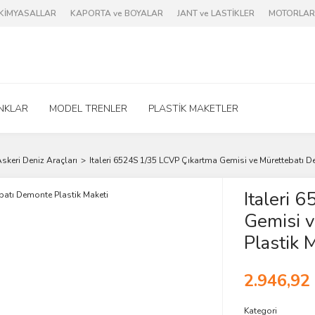
e KİMYASALLAR
KAPORTA ve BOYALAR
JANT ve LASTİKLER
MOTORLAR 
NKLAR
MODEL TRENLER
PLASTİK MAKETLER
skeri Deniz Araçları
Italeri 6524S 1/35 LCVP Çıkartma Gemisi ve Mürettebatı D
Italeri 
Gemisi 
Plastik 
2.946,92
Kategori