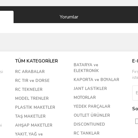
Yorumlar
Bu ürüne ilk yorumu siz yapın!
TÜM KATEGORİLER
E-
BATARYA ve
Yorum Yaz
ELEKTRONİK
si
RC ARABALAR
Fır
ist
KAPORTA ve BOYALAR
RC TIR ve DORSE
JANT LASTİKLER
RC TEKNELER
MOTORLAR
MODEL TRENLER
YEDEK PARÇALAR
PLASTİK MAKETLER
So
OUTLET ÜRÜNLER
TAŞ MAKETLER
DISCONTIUNED
bi
AHŞAP MAKETLER
RC TANKLAR
YAKIT, YAĞ ve