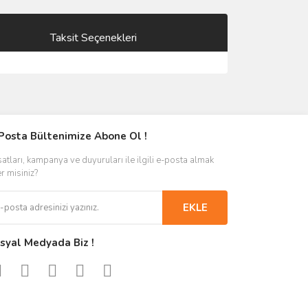
Taksit Seçenekleri
Posta Bültenimize Abone Ol !
satları, kampanya ve duyuruları ile ilgili e-posta almak
er misiniz?
EKLE
syal Medyada Biz !