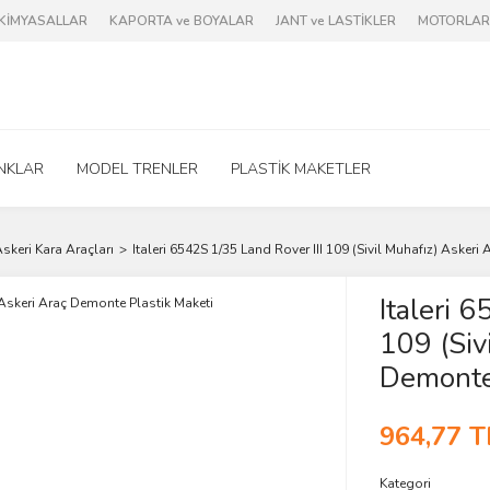
e KİMYASALLAR
KAPORTA ve BOYALAR
JANT ve LASTİKLER
MOTORLAR 
NKLAR
MODEL TRENLER
PLASTİK MAKETLER
skeri Kara Araçları
Italeri 6542S 1/35 Land Rover III 109 (Sivil Muhafız) Asker
Italeri 
109 (Siv
Demonte 
964,77 T
Kategori