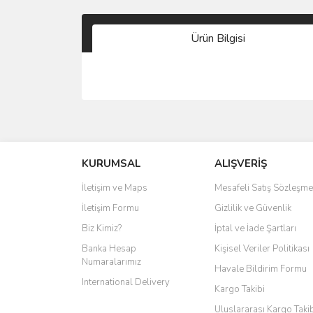
Ürün Bilgisi
KURUMSAL
ALIŞVERİŞ
İletişim ve Maps
Mesafeli Satış Sözleşme
İletişim Formu
Gizlilik ve Güvenlik
Biz Kimiz?
İptal ve İade Şartları
Banka Hesap
Kişisel Veriler Politikası
Numaralarımız
Havale Bildirim Formu
International Delivery
Kargo Takibi
Uluslararası Kargo Taki