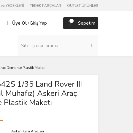
ve YEDEKLERİ
YEDEK PARÇALAR
OUTLET ÜRÜNLER
Üye Ol
Giriş Yap
Sepetim
/
i Araç Demonte Plastik Maketi
6542S 1/35 Land Rover III
il Muhafız) Askeri Araç
Plastik Maketi
L
Askeri Kara Araçları