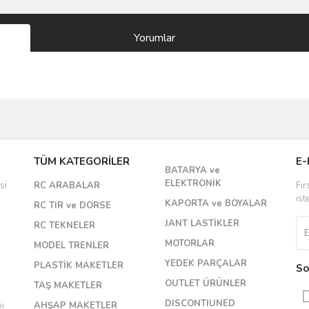
Yorumlar
Bu ürüne ilk yorumu siz yapın!
TÜM KATEGORİLER
E-
BATARYA ve
Yorum Yaz
ELEKTRONİK
si
RC ARABALAR
Fır
ist
KAPORTA ve BOYALAR
RC TIR ve DORSE
JANT LASTİKLER
RC TEKNELER
MOTORLAR
MODEL TRENLER
YEDEK PARÇALAR
PLASTİK MAKETLER
So
OUTLET ÜRÜNLER
TAŞ MAKETLER
DISCONTIUNED
bi
AHŞAP MAKETLER