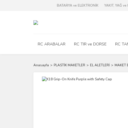
BATARYA ve ELEKTRONİK
YAKIT, YAĞ v
RC ARABALAR
RC TIR ve DORSE
RC TA
Anasayfa
PLASTİK MAKETLER
EL ALETLERİ
MAKET 