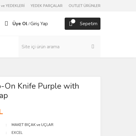
ve YEDEKLERİ
YEDEK PARÇALAR
OUTLET ÜRÜNLER
Üye Ol
Giriş Yap
Sepetim
/
-On Knife Purple with
Cap
L
MAKET BIÇAK ve UÇLAR
EXCEL