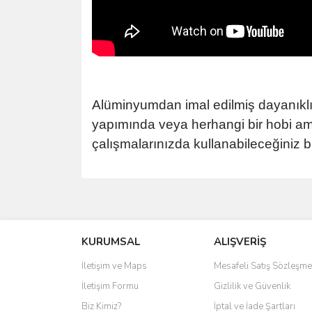
Alüminyumdan imal edilmiş dayanıklı
yapımında veya herhangi bir hobi ama
çalışmalarınızda kullanabileceğiniz b
KURUMSAL
ALIŞVERİŞ
İletişim ve Maps
Mesafeli Satış Sözleşme
İletişim Formu
Gizlilik ve Güvenlik
Biz Kimiz?
İptal ve İade Şartları