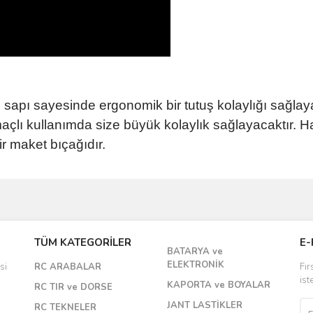
 sapı sayesinde ergonomik bir tutuş kolaylığı sağla
çlı kullanımda size büyük kolaylık sağlayacaktır. H
ir maket bıçağıdır.
Bu ürüne ilk yorumu siz yapın!
TÜM KATEGORİLER
E-
BATARYA ve
Yorum Yaz
ELEKTRONİK
si
RC ARABALAR
Fır
ist
KAPORTA ve BOYALAR
RC TIR ve DORSE
JANT LASTİKLER
RC TEKNELER