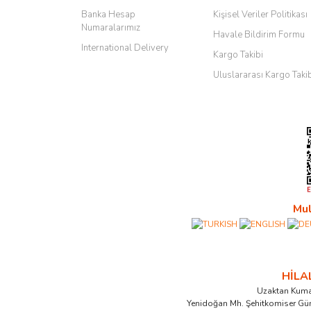
Banka Hesap
Kişisel Veriler Politikası
Numaralarımız
Havale Bildirim Formu
International Delivery
Kargo Takibi
Uluslararası Kargo Taki
Mul
HİL
Uzaktan Kuma
Yenidoğan Mh. Şehitkomiser Gü