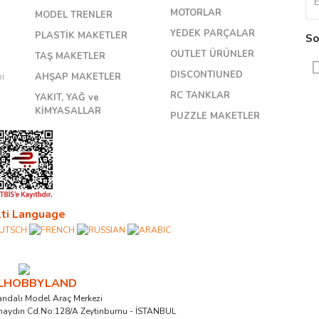
MOTORLAR
MODEL TRENLER
YEDEK PARÇALAR
PLASTİK MAKETLER
So
OUTLET ÜRÜNLER
TAŞ MAKETLER
DISCONTIUNED
bi
AHŞAP MAKETLER
RC TANKLAR
YAKIT, YAĞ ve
KİMYASALLAR
PUZZLE MAKETLER
ti Language
ALHOBBYLAND
ndalı Model Araç Merkezi
naydın Cd.No:128/A Zeytinburnu - İSTANBUL