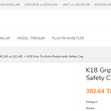
e KİMYASALLAR
KAPORTA ve BOYALAR
JANT ve LASTİKLER
MOTORLAR 
NKLAR
MODEL TRENLER
PLASTİK MAKETLER
BIÇAK ve UÇLAR
K18 Grip-On Knife Purple with Safety Cap
K18 Grip
Safety 
382,64 T
Kategori
Marka