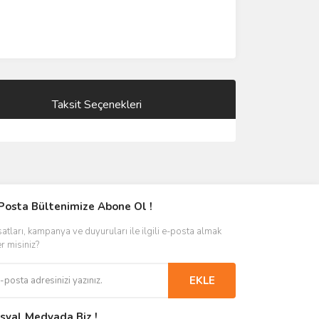
Taksit Seçenekleri
Posta Bültenimize Abone Ol !
satları, kampanya ve duyuruları ile ilgili e-posta almak
er misiniz?
EKLE
syal Medyada Biz !