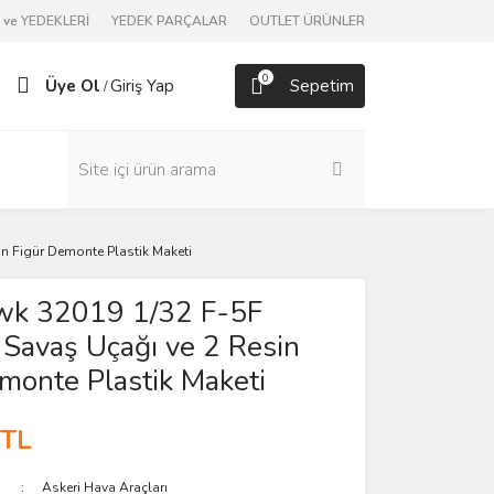
ve YEDEKLERİ
YEDEK PARÇALAR
OUTLET ÜRÜNLER
0
Üye Ol
Giriş Yap
Sepetim
/
sin Figür Demonte Plastik Maketi
awk 32019 1/32 F-5F
I) Savaş Uçağı ve 2 Resin
monte Plastik Maketi
 TL
Askeri Hava Araçları