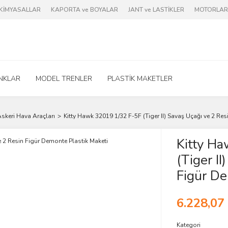
e KİMYASALLAR
KAPORTA ve BOYALAR
JANT ve LASTİKLER
MOTORLAR 
NKLAR
MODEL TRENLER
PLASTİK MAKETLER
skeri Hava Araçları
Kitty Hawk 32019 1/32 F-5F (Tiger II) Savaş Uçağı ve 2 Re
Kitty H
(Tiger I
Figür De
6.228,07
Kategori