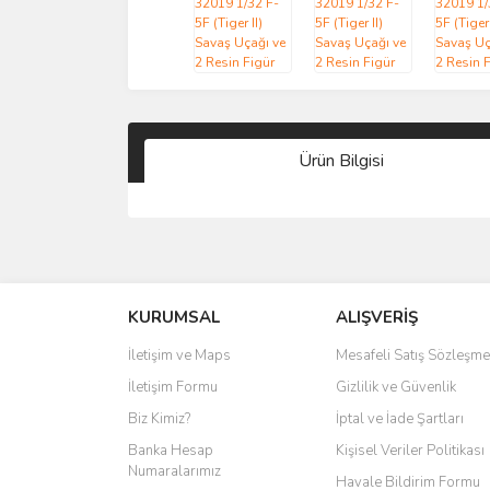
Ürün Bilgisi
KURUMSAL
ALIŞVERİŞ
İletişim ve Maps
Mesafeli Satış Sözleşme
İletişim Formu
Gizlilik ve Güvenlik
Biz Kimiz?
İptal ve İade Şartları
Banka Hesap
Kişisel Veriler Politikası
Numaralarımız
Havale Bildirim Formu