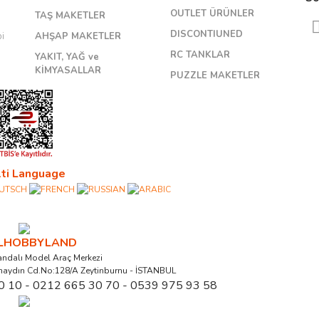
OUTLET ÜRÜNLER
TAŞ MAKETLER
DISCONTIUNED
bi
AHŞAP MAKETLER
RC TANKLAR
YAKIT, YAĞ ve
KİMYASALLAR
PUZZLE MAKETLER
ti Language
ALHOBBYLAND
ndalı Model Araç Merkezi
naydın Cd.No:128/A Zeytinburnu - İSTANBUL
0 10 - 0212 665 30 70 - 0539 975 93 58