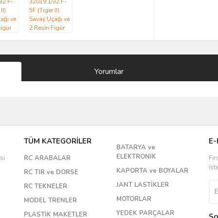
Yorumlar
Bu ürüne ilk yorumu siz yapın!
TÜM KATEGORİLER
E-
BATARYA ve
Yorum Yaz
ELEKTRONİK
si
RC ARABALAR
Fır
ist
KAPORTA ve BOYALAR
RC TIR ve DORSE
JANT LASTİKLER
RC TEKNELER
MOTORLAR
MODEL TRENLER
YEDEK PARÇALAR
PLASTİK MAKETLER
So