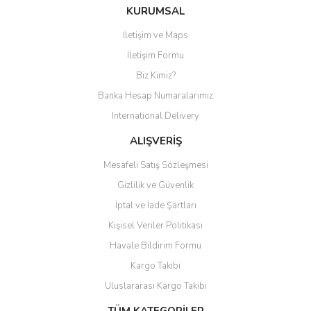
Bu ürüne ilk yorumu siz yapın!
KURUMSAL
İletişim ve Maps
Yorum Yaz
İletişim Formu
Biz Kimiz?
Banka Hesap Numaralarımız
International Delivery
ALIŞVERİŞ
Mesafeli Satış Sözleşmesi
Gizlilik ve Güvenlik
İptal ve İade Şartları
Kişisel Veriler Politikası
Havale Bildirim Formu
Kargo Takibi
Uluslararası Kargo Takibi