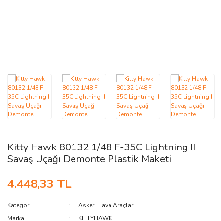
AĞAÇ ve ÇALILAR
YÜZEY KAPLAMA MALZEMELERİ
ELEKTRONİK EKİPMAN ve YEDEK
PARÇALAR
TEKNİK KİTAP ve KATALOGLAR
Kitty Hawk 80132 1/48 F-35C Lightning II
Savaş Uçağı Demonte Plastik Maketi
4.448,33 TL
Kategori
Askeri Hava Araçları
Marka
KITTYHAWK