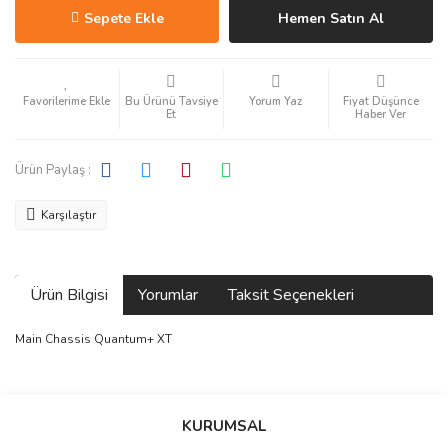
Sepete Ekle
Hemen Satın Al
Bu Ürünü Tavsiye
Yorum Yaz
Fiyat Düşünce
Et
Haber Ver
Ürün Paylaş :
Karşılaştır
Ürün Bilgisi
Yorumlar
Taksit Seçenekleri
Main Chassis Quantum+ XT
Bu ürüne ilk yorumu siz yapın!
KURUMSAL