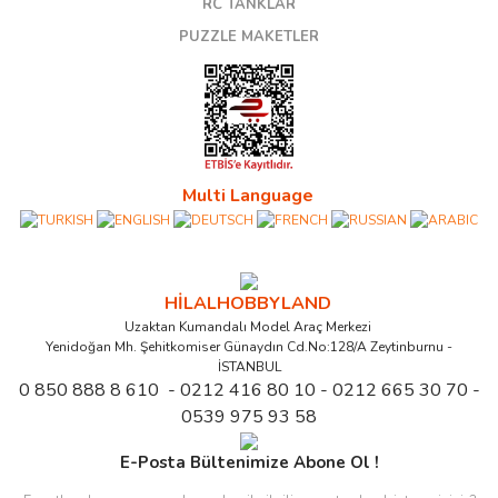
RC TANKLAR
PUZZLE MAKETLER
Multi Language
HİLALHOBBYLAND
Uzaktan Kumandalı Model Araç Merkezi
Yenidoğan Mh. Şehitkomiser Günaydın Cd.No:128/A Zeytinburnu -
İSTANBUL
0 850 888 8 610 - 0212 416 80 10 - 0212 665 30 70 -
0539 975 93 58
E-Posta Bültenimize Abone Ol !