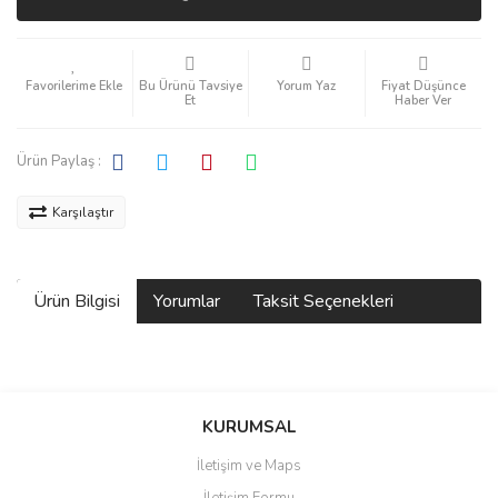
Bu Ürünü Tavsiye
Yorum Yaz
Fiyat Düşünce
Et
Haber Ver
Ürün Paylaş :
Karşılaştır
Ürün Bilgisi
Yorumlar
Taksit Seçenekleri
Bu ürüne ilk yorumu siz yapın!
KURUMSAL
İletişim ve Maps
Yorum Yaz
İletişim Formu