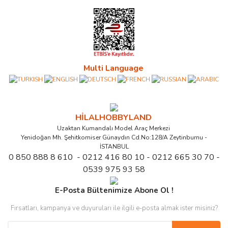
Multi Language
HİLALHOBBYLAND
Uzaktan Kumandalı Model Araç Merkezi
Yenidoğan Mh. Şehitkomiser Günaydın Cd.No:128/A Zeytinburnu -
İSTANBUL
0 850 888 8 610 - 0212 416 80 10 - 0212 665 30 70 -
0539 975 93 58
E-Posta Bültenimize Abone Ol !
Fırsatları, kampanya ve duyuruları ile ilgili e-posta almak ister misiniz?