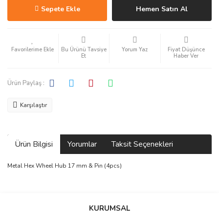
Sepete Ekle
Hemen Satın Al
Bu Ürünü Tavsiye
Yorum Yaz
Fiyat Düşünce
Et
Haber Ver
Ürün Paylaş :
Karşılaştır
Ürün Bilgisi
Yorumlar
Taksit Seçenekleri
Metal Hex Wheel Hub 17 mm & Pin (4pcs)
Bu ürüne ilk yorumu siz yapın!
KURUMSAL