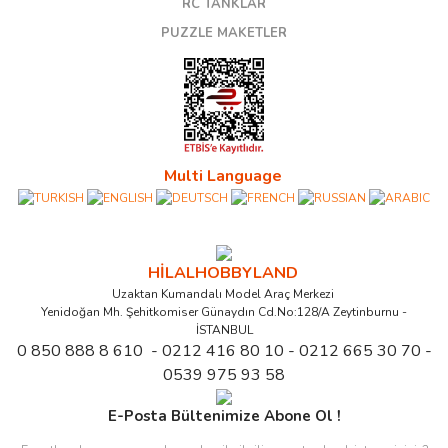
RC TANKLAR
PUZZLE MAKETLER
Multi Language
HİLALHOBBYLAND
Uzaktan Kumandalı Model Araç Merkezi
Yenidoğan Mh. Şehitkomiser Günaydın Cd.No:128/A Zeytinburnu -
İSTANBUL
0 850 888 8 610 - 0212 416 80 10 - 0212 665 30 70 -
0539 975 93 58
E-Posta Bültenimize Abone Ol !