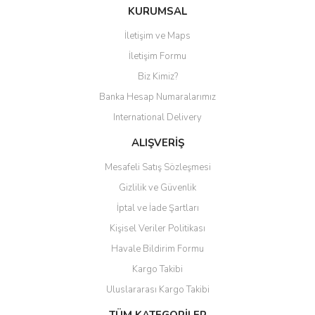
Bu ürüne ilk yorumu siz yapın!
KURUMSAL
İletişim ve Maps
Yorum Yaz
İletişim Formu
Biz Kimiz?
Banka Hesap Numaralarımız
International Delivery
ALIŞVERİŞ
Mesafeli Satış Sözleşmesi
Gizlilik ve Güvenlik
İptal ve İade Şartları
Kişisel Veriler Politikası
Havale Bildirim Formu
Kargo Takibi
Uluslararası Kargo Takibi