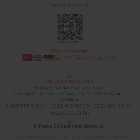
PUZZLE MAKETLER
Multi Language
HİLALHOBBYLAND
Uzaktan Kumandalı Model Araç Merkezi
Yenidoğan Mh. Şehitkomiser Günaydın Cd.No:128/A Zeytinburnu -
İSTANBUL
0 850 888 8 610 - 0212 416 80 10 - 0212 665 30 70 -
0539 975 93 58
E-Posta Bültenimize Abone Ol !
Fırsatları, kampanya ve duyuruları ile ilgili e-posta almak ister misiniz?