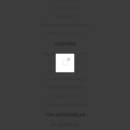
Yorum Yaz
İletişim Formu
Biz Kimiz?
Banka Hesap Numaralarımız
International Delivery
ALIŞVERİŞ
Mesafeli Satış Sözleşmesi
Gizlilik ve Güvenlik
İptal ve İade Şartları
Kişisel Veriler Politikası
Havale Bildirim Formu
Kargo Takibi
Uluslararası Kargo Takibi
TÜM KATEGORİLER
RC ARABALAR