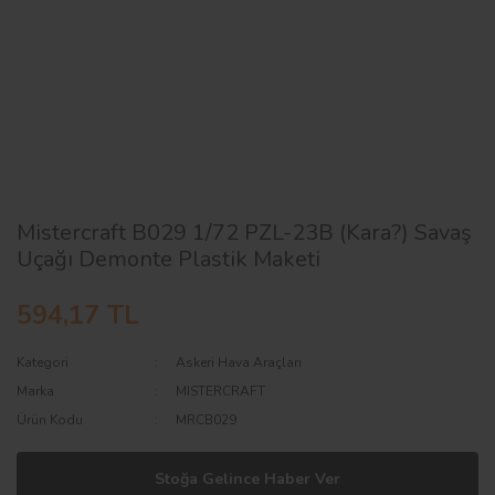
AĞAÇ ve ÇALILAR
YÜZEY KAPLAMA MALZEMELERİ
ELEKTRONİK EKİPMAN ve YEDEK
PARÇALAR
TEKNİK KİTAP ve KATALOGLAR
Mistercraft B029 1/72 PZL-23B (Kara?) Savaş
Uçağı Demonte Plastik Maketi
594,17 TL
Kategori
Askeri Hava Araçları
Marka
MISTERCRAFT
Ürün Kodu
MRCB029
Stoğa Gelince Haber Ver