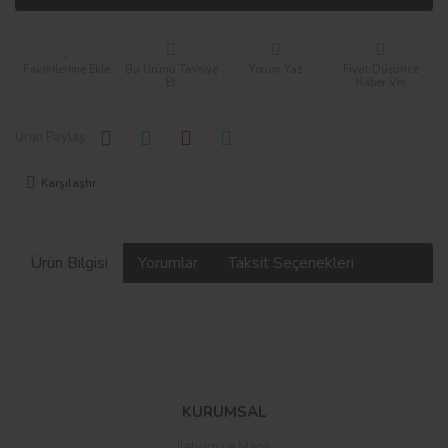
Bu Ürünü Tavsiye
Yorum Yaz
Fiyat Düşünce
Et
Haber Ver
Ürün Paylaş :
Karşılaştır
Ürün Bilgisi
Yorumlar
Taksit Seçenekleri
Bu ürüne ilk yorumu siz yapın!
KURUMSAL
İletişim ve Maps