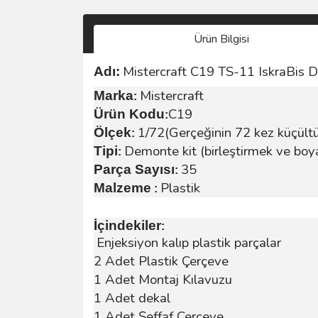
Ürün Bilgisi
Mistercraft C19 TS-11 IskraBis D
Adı:
Mistercraft
Marka
:
C19
Ürün Kodu
:
1/72(Gerçeğinin 72 kez küçült
Ölçek
:
Demonte kit (birleştirmek ve boy
Tipi
:
35
Parça Sayısı
:
Plastik
Malzeme
:
İçindekiler
:
Enjeksiyon kalıp plastik parçalar
2 Adet Plastik Çerçeve
1 Adet Montaj Kılavuzu
1 Adet dekal
1 Adet Şeffaf Çerçeve