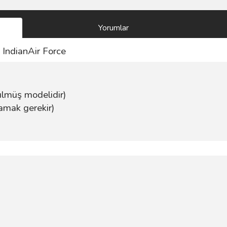
Yorumlar
 IndianAir Force
ülmüş modelidir)
amak gerekir)