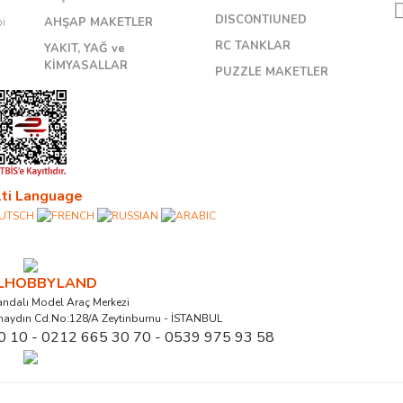
DISCONTIUNED
bi
AHŞAP MAKETLER
RC TANKLAR
YAKIT, YAĞ ve
KİMYASALLAR
PUZZLE MAKETLER
ti Language
ALHOBBYLAND
ndalı Model Araç Merkezi
naydın Cd.No:128/A Zeytinburnu - İSTANBUL
0 10 - 0212 665 30 70 - 0539 975 93 58