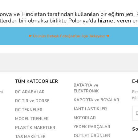
onya ve Hindistan tarafından kullanılan bir eğitim jeti
lerden biri olmakla birlikte Polonya'da hizmet veren en e
☛ Ürünün Detaylı Fotoğrafları İçin Tıklayınız ☚
Bu ürüne ilk yorumu siz yapın!
TÜM KATEGORİLER
E-
BATARYA ve
Yorum Yaz
ELEKTRONİK
si
RC ARABALAR
Fır
ist
KAPORTA ve BOYALAR
RC TIR ve DORSE
JANT LASTİKLER
RC TEKNELER
MOTORLAR
MODEL TRENLER
YEDEK PARÇALAR
PLASTİK MAKETLER
So
OUTLET ÜRÜNLER
TAŞ MAKETLER