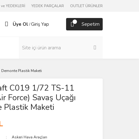
ve YEDEKLERİ
YEDEK PARÇALAR
OUTLET ÜRÜNLER
Üye Ol
Giriş Yap
Sepetim
/
ı Demonte Plastik Maketi
aft C019 1/72 TS-11
Air Force) Savaş Uçağı
Plastik Maketi
L
Askeri Hava Araçları