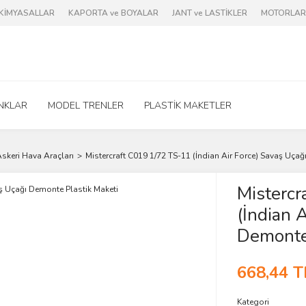
e KİMYASALLAR
KAPORTA ve BOYALAR
JANT ve LASTİKLER
MOTORLAR 
NKLAR
MODEL TRENLER
PLASTİK MAKETLER
skeri Hava Araçları
Mistercraft C019 1/72 TS-11 (İndian Air Force) Savaş Uçağ
Mistercr
(İndian 
Demonte 
668,44 T
Kategori