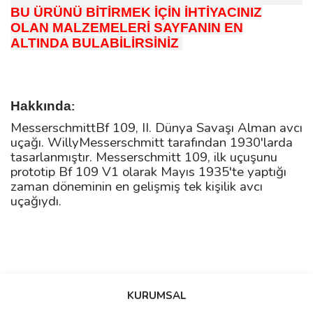
BU ÜRÜNÜ BİTİRMEK İÇİN İHTİYACINIZ
OLAN MALZEMELERİ SAYFANIN EN
ALTINDA BULABİLİRSİNİZ
Hakkında
:
MesserschmittBf 109, II. Dünya Savaşı Alman avcı
uçağı. WillyMesserschmitt tarafından 1930'larda
tasarlanmıştır. Messerschmitt 109, ilk uçuşunu
prototip Bf 109 V1 olarak Mayıs 1935'te yaptığı
zaman döneminin en gelişmiş tek kişilik avcı
uçağıydı.
Bu ürüne ilk yorumu siz yapın!
KURUMSAL