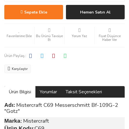
Sepete Ekle
Hemen Satın Al
Bu Ürünü Tavsiye
Yorum Yaz
Fiyat Düşünce
Et
Haber Ver
Ürün Paylaş :
Karşılaştır
Ürün Bilgisi
Yorumlar
Taksit Seçenekleri
Mistercraft C69 Messerschmitt Bf-109G-2
Adı:
"Gotz"
Mistercraft
Marka
:
C69
Ürün Kodu
: