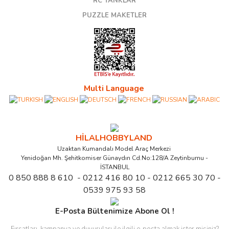
RC TANKLAR
PUZZLE MAKETLER
Multi Language
HİLALHOBBYLAND
Uzaktan Kumandalı Model Araç Merkezi
Yenidoğan Mh. Şehitkomiser Günaydın Cd.No:128/A Zeytinburnu -
İSTANBUL
0 850 888 8 610 - 0212 416 80 10 - 0212 665 30 70 -
0539 975 93 58
E-Posta Bültenimize Abone Ol !