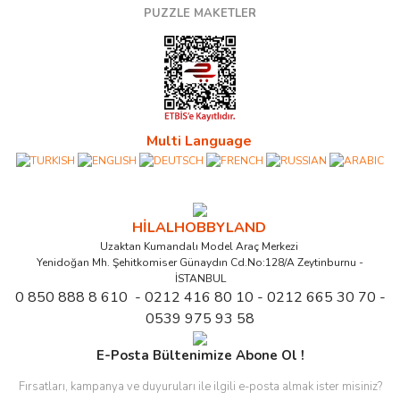
PUZZLE MAKETLER
Multi Language
HİLALHOBBYLAND
Uzaktan Kumandalı Model Araç Merkezi
Yenidoğan Mh. Şehitkomiser Günaydın Cd.No:128/A Zeytinburnu -
İSTANBUL
0 850 888 8 610 - 0212 416 80 10 - 0212 665 30 70 -
0539 975 93 58
E-Posta Bültenimize Abone Ol !
Fırsatları, kampanya ve duyuruları ile ilgili e-posta almak ister misiniz?