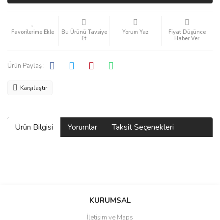
Bu Ürünü Tavsiye
Yorum Yaz
Fiyat Düşünce
Et
Haber Ver
Ürün Paylaş :
Karşılaştır
Ürün Bilgisi
Yorumlar
Taksit Seçenekleri
Bu ürüne ilk yorumu siz yapın!
KURUMSAL
İletişim ve Maps