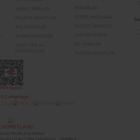
MOTORLAR
MODEL TRENLER
YEDEK PARÇALAR
PLASTİK MAKETLER
So
OUTLET ÜRÜNLER
TAŞ MAKETLER
DISCONTIUNED
bi
AHŞAP MAKETLER
RC TANKLAR
YAKIT, YAĞ ve
KİMYASALLAR
PUZZLE MAKETLER
ti Language
ALHOBBYLAND
ndalı Model Araç Merkezi
naydın Cd.No:128/A Zeytinburnu - İSTANBUL