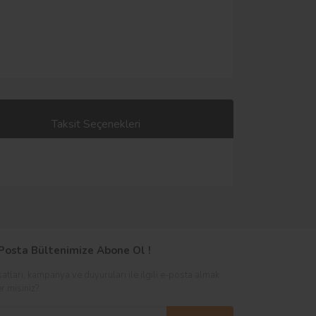
Taksit Seçenekleri
Posta Bültenimize Abone Ol !
satları, kampanya ve duyuruları ile ilgili e-posta almak
er misiniz?