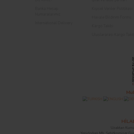
Banka Hesap
Kişisel Veriler Politikası
Numaralarımız
Havale Bildirim Formu
International Delivery
Kargo Takibi
Uluslararası Kargo Taki
Mul
HİL
Uzaktan Kuma
Yenidoğan Mh. Şehitkomiser Gü