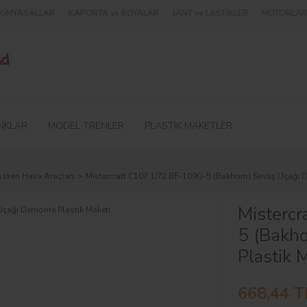
e KİMYASALLAR
KAPORTA ve BOYALAR
JANT ve LASTİKLER
MOTORLAR 
NKLAR
MODEL TRENLER
PLASTİK MAKETLER
skeri Hava Araçları
Mistercraft C107 1/72 BF-109G-5 (Bakhorn) Savaş Uçağı D
Misterc
5 (Bakh
Plastik 
668,44 T