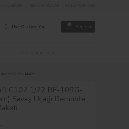
ve YEDEKLERİ
YEDEK PARÇALAR
OUTLET ÜRÜNLER
0
Üye Ol
Giriş Yap
Sepetim
/
emonte Plastik Maketi
raft C107 1/72 BF-109G-
orn) Savaş Uçağı Demonte
Maketi
L