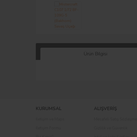
Ürün Bilgisi
KURUMSAL
ALIŞVERİŞ
İletişim ve Maps
Mesafeli Satış Sözleşme
İletişim Formu
Gizlilik ve Güvenlik
Biz Kimiz?
İptal ve İade Şartları