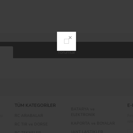
Yorumlar
Bu ürüne ilk yorumu siz yapın!
TÜM KATEGORİLER
E-
BATARYA ve
Yorum Yaz
ELEKTRONİK
si
RC ARABALAR
Fır
ist
KAPORTA ve BOYALAR
RC TIR ve DORSE
JANT LASTİKLER
RC TEKNELER