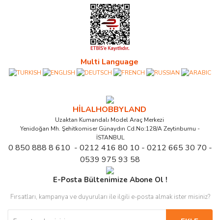
Multi Language
HİLALHOBBYLAND
Uzaktan Kumandalı Model Araç Merkezi
Yenidoğan Mh. Şehitkomiser Günaydın Cd.No:128/A Zeytinburnu -
İSTANBUL
0 850 888 8 610 - 0212 416 80 10 - 0212 665 30 70 -
0539 975 93 58
E-Posta Bültenimize Abone Ol !
Fırsatları, kampanya ve duyuruları ile ilgili e-posta almak ister misiniz?