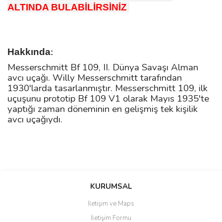
ALTINDA BULABİLİRSİNİZ
Hakkında
:
Messerschmitt Bf 109, II. Dünya Savaşı Alman
avcı uçağı. Willy Messerschmitt tarafından
1930'larda tasarlanmıştır. Messerschmitt 109, ilk
uçuşunu prototip Bf 109 V1 olarak Mayıs 1935'te
yaptığı zaman döneminin en gelişmiş tek kişilik
avcı uçağıydı.
Bu ürüne ilk yorumu siz yapın!
KURUMSAL
İletişim ve Maps
Yorum Yaz
İletişim Formu