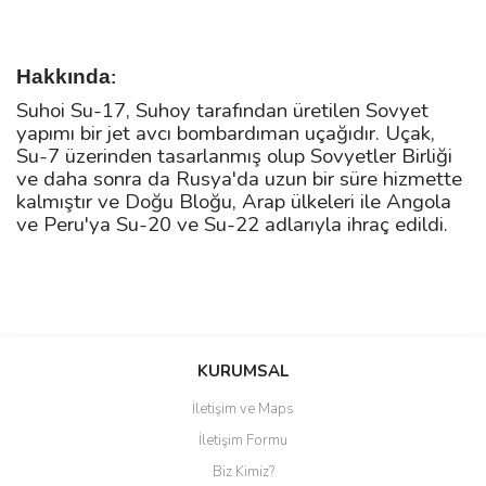
Hakkında
:
Suhoi Su-17, Suhoy tarafından üretilen Sovyet
yapımı bir jet avcı bombardıman uçağıdır. Uçak,
Su-7 üzerinden tasarlanmış olup Sovyetler Birliği
ve daha sonra da Rusya'da uzun bir süre hizmette
kalmıştır ve Doğu Bloğu, Arap ülkeleri ile Angola
ve Peru'ya Su-20 ve Su-22 adlarıyla ihraç edildi.
Bu ürüne ilk yorumu siz yapın!
KURUMSAL
İletişim ve Maps
Yorum Yaz
İletişim Formu
Biz Kimiz?