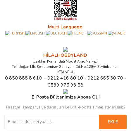
Multi Language
HİLALHOBBYLAND
Uzaktan Kumandalı Model Araç Merkezi
Yenidoğan Mh. Şehitkomiser Günaydın Cd.No:128/A Zeytinburnu -
İSTANBUL
0 850 888 8 610 - 0212 416 80 10 - 0212 665 30 70 -
0539 975 93 58
E-Posta Bültenimize Abone Ol !
Fırsatları, kampanya ve duyuruları ile ilgili e-posta almak ister misiniz?
EKLE