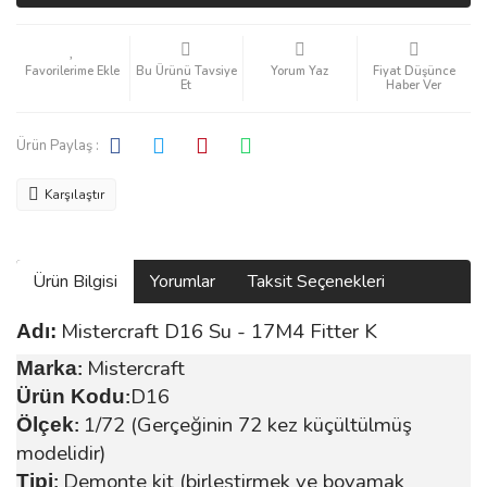
Bu Ürünü Tavsiye
Yorum Yaz
Fiyat Düşünce
Et
Haber Ver
Ürün Paylaş :
Karşılaştır
Ürün Bilgisi
Yorumlar
Taksit Seçenekleri
Mistercraft D16 Su - 17M4 Fitter K
Adı:
Mistercraft
Marka
:
D16
Ürün Kodu
:
1/72 (Gerçeğinin 72 kez küçültülmüş
Ölçek
:
modelidir)
Demonte kit (birleştirmek ve boyamak
Tipi
: