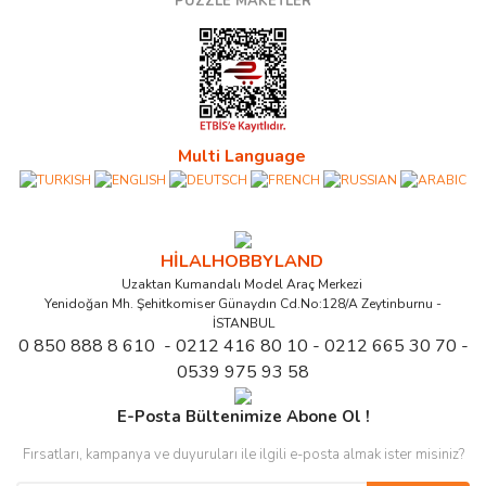
PUZZLE MAKETLER
Multi Language
HİLALHOBBYLAND
Uzaktan Kumandalı Model Araç Merkezi
Yenidoğan Mh. Şehitkomiser Günaydın Cd.No:128/A Zeytinburnu -
İSTANBUL
0 850 888 8 610 - 0212 416 80 10 - 0212 665 30 70 -
0539 975 93 58
E-Posta Bültenimize Abone Ol !
Fırsatları, kampanya ve duyuruları ile ilgili e-posta almak ister misiniz?