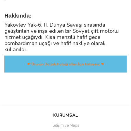
Hakkında
:
Yakovlev Yak-6, II. Dünya Savaşı sırasında
geliştirilen ve inşa edilen bir Sovyet çift motorlu
hizmet uçağıydı. Kısa menzilli hafif gece
bombardıman uçağı ve hafif nakliye olarak
kullanıldı.
☛ Ürünün Detaylı Fotoğrafları İçin Tıklayınız ☚
Bu ürüne ilk yorumu siz yapın!
KURUMSAL
Yorum Yaz
İletişim ve Maps