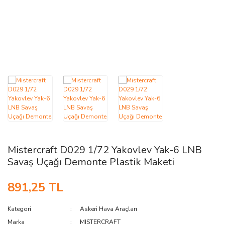
AĞAÇ ve ÇALILAR
YÜZEY KAPLAMA MALZEMELERİ
ELEKTRONİK EKİPMAN ve YEDEK
PARÇALAR
TEKNİK KİTAP ve KATALOGLAR
Mistercraft D029 1/72 Yakovlev Yak-6 LNB
Savaş Uçağı Demonte Plastik Maketi
891,25 TL
Kategori
Askeri Hava Araçları
Marka
MISTERCRAFT