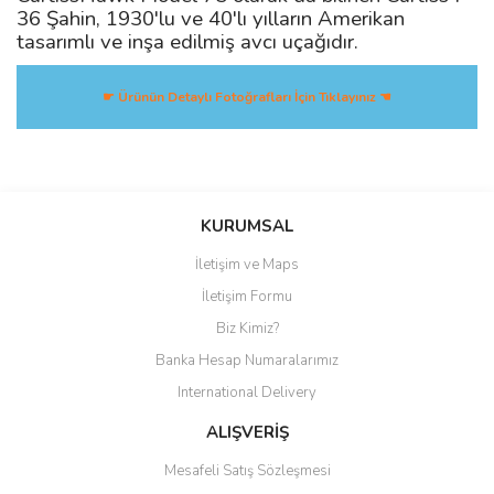
36 Şahin, 1930'lu ve 40'lı yılların Amerikan
tasarımlı ve inşa edilmiş avcı uçağıdır.
☛ Ürünün Detaylı Fotoğrafları İçin Tıklayınız ☚
Bu ürüne ilk yorumu siz yapın!
KURUMSAL
İletişim ve Maps
Yorum Yaz
İletişim Formu
Biz Kimiz?
Banka Hesap Numaralarımız
International Delivery
ALIŞVERİŞ
Mesafeli Satış Sözleşmesi